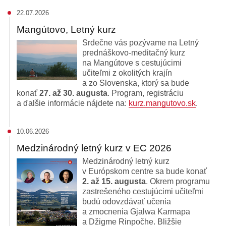
22.07.2026
Mangútovo, Letný kurz
Srdečne vás pozývame na Letný
prednáškovo-meditačný kurz
na Mangútove s cestujúcimi
učiteľmi z okolitých krajín
a zo Slovenska, ktorý sa bude
konať
27. až 30. augusta
. Program, registráciu
a ďalšie informácie nájdete na:
kurz.mangutovo.sk
.
10.06.2026
Medzinárodný letný kurz v EC 2026
Medzinárodný letný kurz
v Európskom centre sa bude konať
2. až 15. augusta
. Okrem programu
zastrešeného cestujúcimi učiteľmi
budú odovzdávať učenia
a zmocnenia Gjalwa Karmapa
a Džigme Rinpočhe. Bližšie