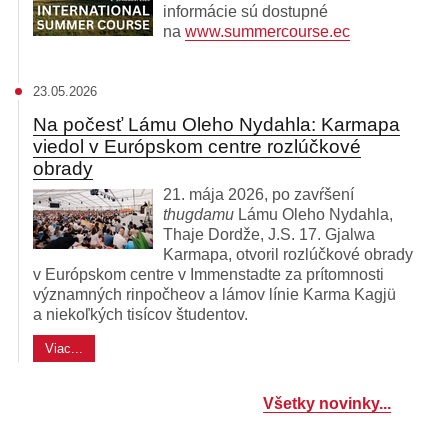
informácie sú dostupné
na
www.summercourse.ec
23.05.2026
Na počesť Lámu Oleho Nydahla: Karmapa
viedol v Európskom centre rozlúčkové
obrady
21. mája 2026, po zavŕšení
thugdamu
Lámu Oleho Nydahla,
Thaje Dordže, J.S. 17. Gjalwa
Karmapa, otvoril rozlúčkové obrady
v Európskom centre v Immenstadte za prítomnosti
významných rinpočheov a lámov línie Karma Kagjü
a niekoľkých tisícov študentov.
Viac...
Všetky novinky...