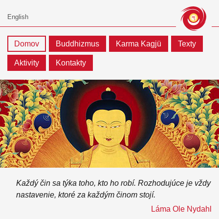
Domov
Buddhizmus
Karma Kagjü
Texty
Aktivity
Kontakty
Každý čin sa týka toho, kto ho robí. Rozhodujúce je vždy
nastavenie, ktoré za každým činom stojí.
Láma Ole Nydahl