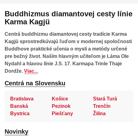
Buddhizmus diamantovej cesty línie
Karma Kagjü
Centrá buddhizmu diamantovej cesty tradície Karma
Kagjü sprostredkúvajú ľuďom v modernej spoločnosti
Buddhove praktické učenia o mysli a metódy určené
pre bežný život. Naším hlavným učiteľom je Láma Ole
Nydahl a hlavou línie J.S. 17. Karmapa Trinle Thaje
Dordže.
Viac...
Centrá na Slovensku
Bratislava
Košice
Stará Turá
Banská
Pezinok
Trenčín
Bystrica
Piešťany
Žilina
Novinky