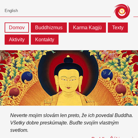
Domov
Buddhizmus
Karma Kagjü
Texty
Aktivity
Kontakty
Neverte mojim slovám len preto, že ich povedal Buddha.
Všetky dobre preskúmajte. Buďte svojím vlastným
svetlom.