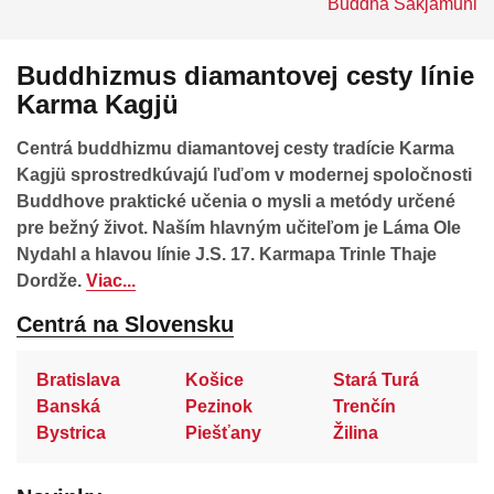
Buddha Šákjamuni
Buddhizmus diamantovej cesty línie
Karma Kagjü
Centrá buddhizmu diamantovej cesty tradície Karma
Kagjü sprostredkúvajú ľuďom v modernej spoločnosti
Buddhove praktické učenia o mysli a metódy určené
pre bežný život. Naším hlavným učiteľom je Láma Ole
Nydahl a hlavou línie J.S. 17. Karmapa Trinle Thaje
Dordže.
Viac...
Centrá na Slovensku
Bratislava
Košice
Stará Turá
Banská
Pezinok
Trenčín
Bystrica
Piešťany
Žilina