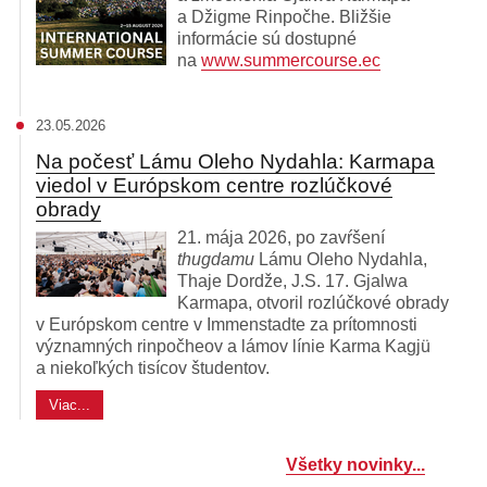
a Džigme Rinpočhe. Bližšie
informácie sú dostupné
na
www.summercourse.ec
23.05.2026
Na počesť Lámu Oleho Nydahla: Karmapa
viedol v Európskom centre rozlúčkové
obrady
21. mája 2026, po zavŕšení
thugdamu
Lámu Oleho Nydahla,
Thaje Dordže, J.S. 17. Gjalwa
Karmapa, otvoril rozlúčkové obrady
v Európskom centre v Immenstadte za prítomnosti
významných rinpočheov a lámov línie Karma Kagjü
a niekoľkých tisícov študentov.
Viac...
Všetky novinky...