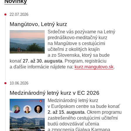
Novinky
22.07.2026
Mangútovo, Letný kurz
Srdečne vás pozývame na Letný
prednáškovo-meditačný kurz
na Mangútove s cestujúcimi
učiteľmi z okolitých krajín
a zo Slovenska, ktorý sa bude
konať
27. až 30. augusta
. Program, registráciu
a ďalšie informácie nájdete na:
kurz.mangutovo.sk
.
10.06.2026
Medzinárodný letný kurz v EC 2026
Medzinárodný letný kurz
v Európskom centre sa bude konať
2. až 15. augusta
. Okrem programu
zastrešeného cestujúcimi učiteľmi
budú odovzdávať učenia
a zmocnenia Gjalwa Karmapa