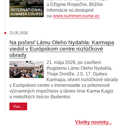
a Džigme Rinpočhe. Bližšie
informácie sú dostupné
na
www.summercourse.ec
23.05.2026
Na počesť Lámu Oleho Nydahla: Karmapa
viedol v Európskom centre rozlúčkové
obrady
21. mája 2026, po zavŕšení
thugdamu
Lámu Oleho Nydahla,
Thaje Dordže, J.S. 17. Gjalwa
Karmapa, otvoril rozlúčkové obrady
v Európskom centre v Immenstadte za prítomnosti
významných rinpočheov a lámov línie Karma Kagjü
a niekoľkých tisícov študentov.
Viac...
Všetky novinky...