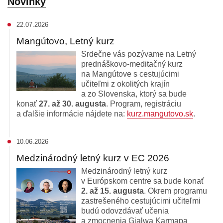
Novinky
22.07.2026
Mangútovo, Letný kurz
Srdečne vás pozývame na Letný
prednáškovo-meditačný kurz
na Mangútove s cestujúcimi
učiteľmi z okolitých krajín
a zo Slovenska, ktorý sa bude
konať
27. až 30. augusta
. Program, registráciu
a ďalšie informácie nájdete na:
kurz.mangutovo.sk
.
10.06.2026
Medzinárodný letný kurz v EC 2026
Medzinárodný letný kurz
v Európskom centre sa bude konať
2. až 15. augusta
. Okrem programu
zastrešeného cestujúcimi učiteľmi
budú odovzdávať učenia
a zmocnenia Gjalwa Karmapa