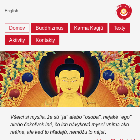
Domov
Buddhizmus
Karma Kagjü
Texty
Aktivity
Kontakty
Všetci si myslia, že sú "ja" alebo "osoba", nejaké "ego"
alebo čokoľvek iné, čo ich návyková myseľ vníma ako
reálne, ale keď to hľadajú, nemôžu to nájsť.