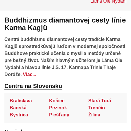
Láma Ole Nydahl
Buddhizmus diamantovej cesty línie
Karma Kagjü
Centrá buddhizmu diamantovej cesty tradície Karma
Kagjü sprostredkúvajú ľuďom v modernej spoločnosti
Buddhove praktické učenia o mysli a metódy určené
pre bežný život. Naším hlavným učiteľom je Láma Ole
Nydahl a hlavou línie J.S. 17. Karmapa Trinle Thaje
Dordže.
Viac...
Centrá na Slovensku
Bratislava
Košice
Stará Turá
Banská
Pezinok
Trenčín
Bystrica
Piešťany
Žilina