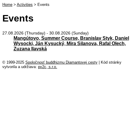
Home
>
Activities
>
Events
Events
27.08.2026 (Thursday) - 30.08.2026 (Sunday)
Mangútovo, Summer Course, Branislav Styk, Daniel
Wysocki, Ján Kysucký, Mira Silanova, Rafal Olech,
Zuzana Ilavská
© 1999-2025
Spoločnosť buddhizmu Diamantovej cesty
|
Kód stránky
vytvorila a udržiava:
pv2c, s.r.o.