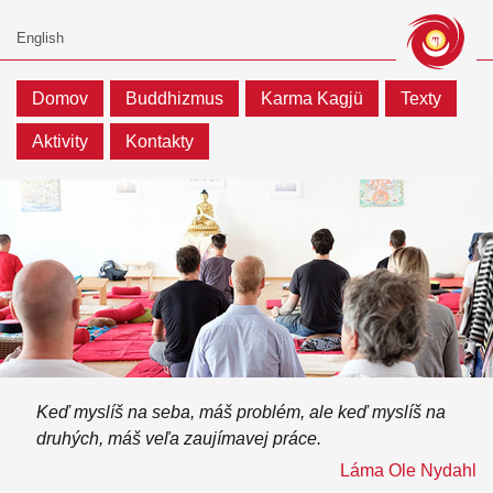
Domov
Buddhizmus
Karma Kagjü
Texty
Aktivity
Kontakty
Keď myslíš na seba, máš problém, ale keď myslíš na
druhých, máš veľa zaujímavej práce.
Láma Ole Nydahl