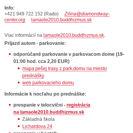
info:
+421 949 722 152 (Rado)
Zilina@diamondway-
center.org
lamaole2010.buddhizmus.sk
Viac informácií na
lamaole2010.buddhizmus.sk
.
Príjazd autom - parkovanie:
odporúčané parkovanie v parkovacom dome (19-
01:00 hod. cca 2,20 EUR)
mapa pešej trasy z park.domu na miesto
prednášky
web parkovacieho domu
Informácie k nocľahu po prednáške:
prespanie v telocvični -
registrácia
na lamaole2010.buddhizmus.sk
Základná škola
Lichardova 24