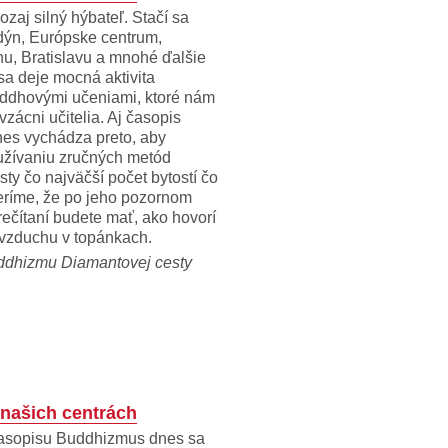
ozaj silný hýbateľ. Stačí sa
dýn, Európske centrum,
u, Bratislavu a mnohé ďalšie
sa deje mocná aktivita
ddhovými učeniami, ktoré nám
vzácni učitelia. Aj časopis
es vychádza preto, aby
oužívaniu zručných metód
ty čo najväčší počet bytostí čo
Veríme, že po jeho pozornom
ečítaní budete mať, ako hovorí
 vzduchu v topánkach.
ddhizmu Diamantovej cesty
 našich centrách
časopisu Buddhizmus dnes sa