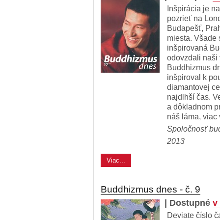
Inšpirácia je na
pozrieť na Lon
Budapešť, Prah
miesta. Všade 
inšpirovaná Bu
odovzdali naši 
Buddhizmus dn
inšpiroval k p
diamantovej ces
najdlhší čas. 
a dôkladnom pr
náš láma, viac
Spoločnosť bu
2013
Viac...
Buddhizmus dnes - č. 9
| Dostupné
v
Deviate číslo 