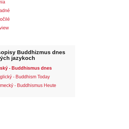
nia
ladné
očilé
rview
opisy Buddhizmus dnes
ných jazykoch
ský - Buddhismus dnes
glický - Buddhism Today
mecký - Buddhismus Heute