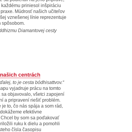
 každému priniesol inšpiráciu
 praxe. Múdrosť našich učiteľov
šej vznešenej línie reprezentuje
m spôsobom.
ddhizmu Diamantovej cesty
 našich centrách
ďalej, to je cesta bódhisattvov.“
apu vyjadruje prácu na tomto
 sa objavovalo, všetci zapojení
ní a pripravení riešiť problém.
 je to, čo nás spája a som rád,
 dokážeme efektívne
. Chcel by som sa poďakovať
riložili ruku k dielu a pomohli
teho čísla časopisu