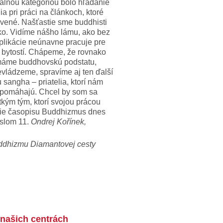
iálnou kategóriou bolo hľadanie
ia pri práci na článkoch, ktoré
avené. Našťastie sme buddhisti
o. Vidíme nášho lámu, ako bez
likácie neúnavne pracuje pre
 bytostí. Chápeme, že rovnako
 máme buddhovskú podstatu,
evládzeme, spravíme aj ten ďalší
tu sangha – priatelia, ktorí nám
 pomáhajú. Chcel by som sa
kým tým, ktorí svojou prácou
nie časopisu Buddhizmus dnes
íslom 11.
Ondrej Kořínek,
ddhizmu Diamantovej cesty
 našich centrách