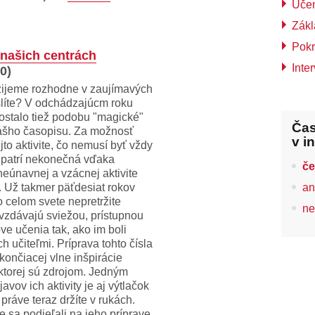
Uče
Zák
Pokr
 našich centrách
Inte
0)
, žijeme rozhodne v zaujímavých
líte? V odchádzajúcm roku
ostalo tiež podobu "magické"
Čas
 nášho časopisu. Za možnosť
v i
jto aktivite, čo nemusí byť vždy
 patrí nekonečná vďaka
če
eúnavnej a vzácnej aktivite
. Už takmer päťdesiat rokov
an
 celom svete nepretržite
ne
vzdávajú sviežou, prístupnou
e učenia tak, ako im boli
 učiteľmi. Príprava tohto čísla
končiacej vlne inšpirácie
ktorej sú zdrojom. Jedným
avov ich aktivity je aj výtlačok
 práve teraz držíte v rukách.
me sa podieľali na jeho príprave,