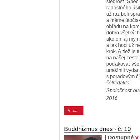
štedrosť. Špec
radostného úsil
už raz boli spr
a máme útočisk
ohľadu na komp
dobro všetkých
ako on, aj my
a tak hoci už n
krok. A tiež je 
na našej ceste
poďakovať všet
umožnili vyda
s poradovým č
šéfredaktor
Spoločnosť bu
2016
Viac...
Buddhizmus dnes - č. 10
| Dostupné
v