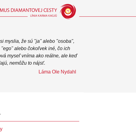
 si myslia, že sú "ja" alebo "osoba",
 "ego" alebo čokoľvek iné, čo ich
vá myseľ vníma ako reálne, ale keď
dajú, nemôžu to nájsť.
Láma Ole Nydahl
y
hy