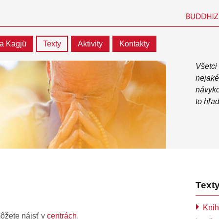
a Kagjü
Texty
Aktivity
Kontakty
Všetci
nejaké
návyko
to hľa
Text
Kni
ôžete nájsť v
centrách
.