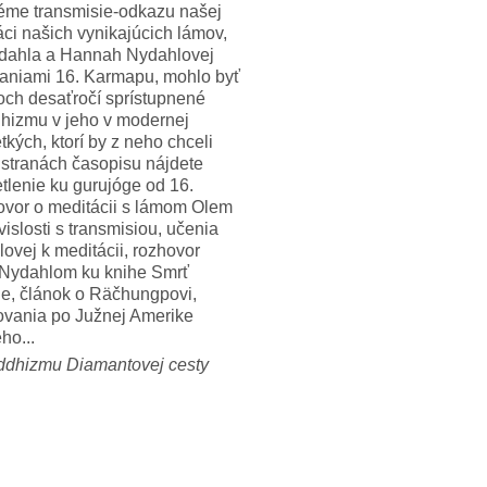
éme transmisie-odkazu našej
áci našich vynikajúcich lámov,
dahla a Hannah Nydahlovej
rianiami 16. Karmapu, mohlo byť
roch desaťročí sprístupnené
hizmu v jeho v modernej
kých, ktorí by z neho chceli
 stranách časopisu nájdete
tlenie ku gurujóge od 16.
vor o meditácii s lámom Olem
slosti s transmisiou, učenia
vej k meditácii, rozhovor
Nydahlom ku knihe Smrť
e, článok o Räčhungpovi,
tovania po Južnej Amerike
ho...
ddhizmu Diamantovej cesty