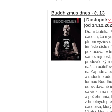
Buddhizmus dnes - č. 13
| Dostupné
v
(od 14.12.202
Drahí čiatelia
časoch, čo mys
plnom výziev d
trináste číslo
pokračovať v te
samozrejmosť,
predovšetkým n
našich učiteľov
na Západe a po
a radostne odo
formou Buddhov
odovzdávané ich
sa viezla na ne
a požehnania, 
z hmotných prej
časopisu, ktorý
Všetci, ktorí s