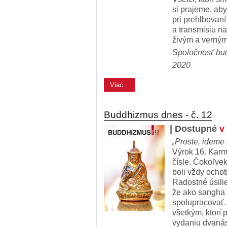
si prajeme, aby
pri prehlbovaní
a transmisiu na
živým a verný
Spoločnosť bu
2020
Viac...
Buddhizmus dnes - č. 12
| Dostupné
v
„Proste, ideme 
Výrok 16. Karm
čísle. Čokoľvek
boli vždy ochot
Radostné úsilie
že ako sangha
spolupracovať
všetkým, ktorí p
vydaniu dvanás