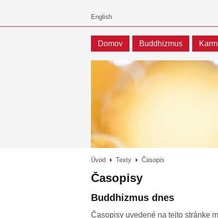
Domov
Buddhizmus
Karm
Úvod
Texty
Časopis
>
>
Časopisy
Buddhizmus dnes
Časopisy uvedené na tejto stránke m