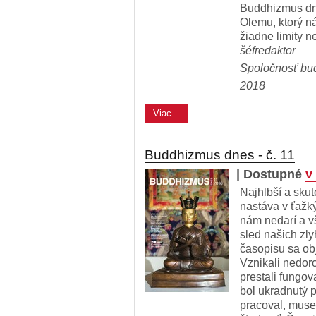
Buddhizmus dn
Olemu, ktorý n
žiadne limity n
šéfredaktor
Spoločnosť bu
2018
Viac...
Buddhizmus dnes - č. 11
| Dostupné
v
Najhlbší a skut
nastáva v ťažk
nám nedarí a v
sled našich zly
časopisu sa obj
Vznikali nedoro
prestali fungov
bol ukradnutý p
pracoval, musel