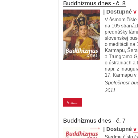
Buddhizmus dnes - č. 8
| Dostupné
v
V ôsmom čísle
na 105 stranác
prednášky lámu
slovenskej bus-
o meditácii na
Karmapu, Šera
a Trungrama Gj
o ústraniach a 
napr. z inaugu
17. Karmapu v 
Spoločnosť bu
2011
Viac...
Buddhizmus dnes - č. 7
| Dostupné
v
Siedme číslo 