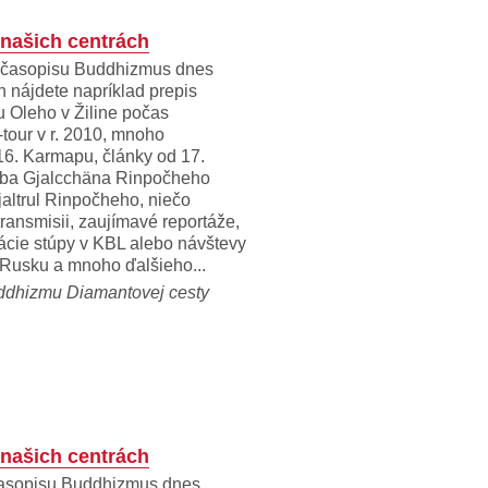
 našich centrách
 časopisu Buddhizmus dnes
h nájdete napríklad prepis
 Oleho v Žiline počas
tour v r. 2010, mnoho
 16. Karmapu, články od 17.
ba Gjalcchäna Rinpočheho
altrul Rinpočheho, niečo
transmisii, zaujímavé reportáže,
rácie stúpy v KBL alebo návštevy
Rusku a mnoho ďalšieho...
ddhizmu Diamantovej cesty
 našich centrách
časopisu Buddhizmus dnes