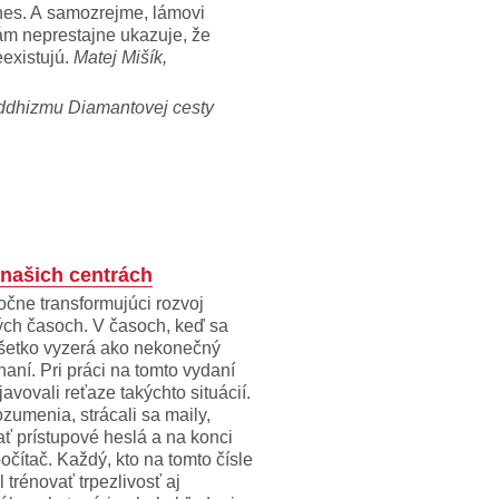
es. A samozrejme, lámovi
ám neprestajne ukazuje, že
eexistujú.
Matej Mišík,
ddhizmu Diamantovej cesty
 našich centrách
očne transformujúci rozvoj
ých časoch. V časoch, keď sa
šetko vyzerá ako nekonečný
haní. Pri práci na tomto vydaní
avovali reťaze takýchto situácií.
zumenia, strácali sa maily,
ať prístupové heslá a na konci
očítač. Každý, kto na tomto čísle
 trénovať trpezlivosť aj