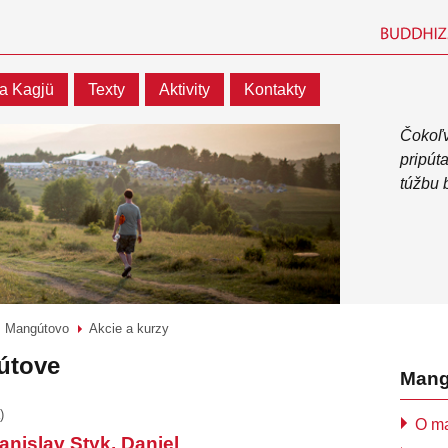
a Kagjü
Texty
Aktivity
Kontakty
Čokoľv
pripút
túžbu 
Mangútovo
Akcie a kurzy
>
>
útove
Mang
)
O m
anislav Styk, Daniel