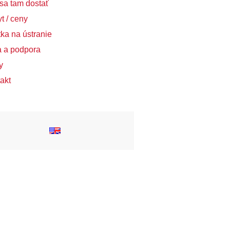
sa tam dostať
t / ceny
ka na ústranie
a a podpora
y
akt