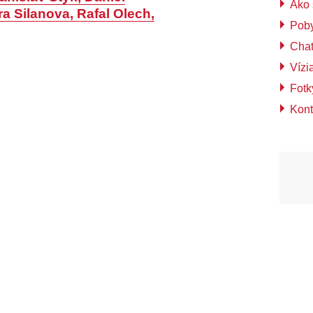
Ako 
a Silanova, Rafal Olech,
Poby
Chat
Vízi
Fotk
Kont