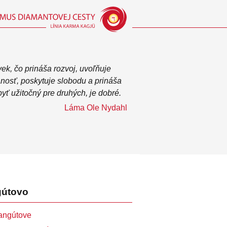
ek, čo prináša rozvoj, uvoľňuje
anosť, poskytuje slobodu a prináša
byť užitočný pre druhých, je dobré.
Láma Ole Nydahl
útovo
angútove