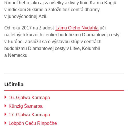
Rinpočheho, ako aj za všetky aktivity línie Karma Kagjü
v indickom Sikkime a založil tiež centrá dharmy
v juhovýchodnej Ázii.
Od roku 2017 na žiadosť
Lámu Oleho Nydahla
učí
na letných kurzoch centier buddhizmu Diamantovej cesty
v Európe. Zaslúžil sa o výstavbu stúp v centrách
buddhizmu Diamantovej cesty v Litve, Kolumbii
a Nemecku.
Učitelia
16. Gjalwa Karmapa
Künzig Šamarpa
17. Gjalwa Karmapa
Lobpön Ceču Rinpočhe