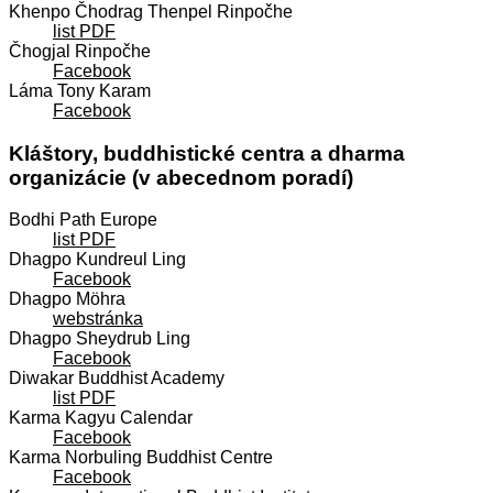
Khenpo Čhodrag Thenpel Rinpočhe
list PDF
Čhogjal Rinpočhe
Facebook
Láma Tony Karam
Facebook
Kláštory, buddhistické centra a dharma
organizácie (v abecednom poradí)
Bodhi Path Europe
list PDF
Dhagpo Kundreul Ling
Facebook
Dhagpo Möhra
webstránka
Dhagpo Sheydrub Ling
Facebook
Diwakar Buddhist Academy
list PDF
Karma Kagyu Calendar
Facebook
Karma Norbuling Buddhist Centre
Facebook