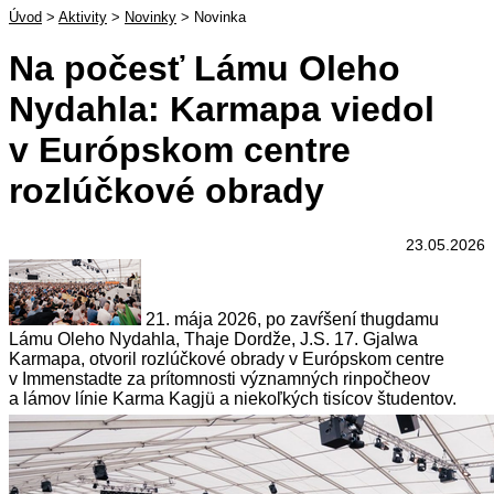
Úvod
>
Aktivity
>
Novinky
>
Novinka
Na počesť Lámu Oleho
Nydahla: Karmapa viedol
v Európskom centre
rozlúčkové obrady
23.05.2026
21. mája 2026, po zavŕšení
thugdamu
Lámu Oleho Nydahla, Thaje Dordže, J.S. 17. Gjalwa
Karmapa, otvoril rozlúčkové obrady v Európskom centre
v Immenstadte za prítomnosti významných rinpočheov
a lámov línie Karma Kagjü a niekoľkých tisícov študentov.