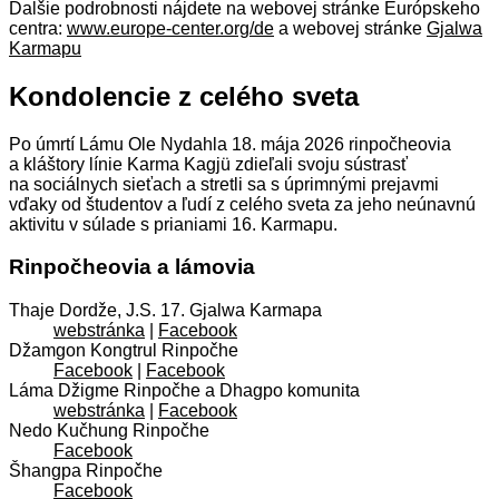
Ďalšie podrobnosti nájdete na webovej stránke Európskeho
centra:
www.europe-center.org/de
a webovej stránke
Gjalwa
Karmapu
Kondolencie z celého sveta
Po úmrtí Lámu Ole Nydahla 18. mája 2026 rinpočheovia
a kláštory línie Karma Kagjü zdieľali svoju sústrasť
na sociálnych sieťach a stretli sa s úprimnými prejavmi
vďaky od študentov a ľudí z celého sveta za jeho neúnavnú
aktivitu v súlade s prianiami 16. Karmapu.
Rinpočheovia a lámovia
Thaje Dordže, J.S. 17. Gjalwa Karmapa
webstránka
|
Facebook
Džamgon Kongtrul Rinpočhe
Facebook
|
Facebook
Láma Džigme Rinpočhe a Dhagpo komunita
webstránka
|
Facebook
Nedo Kučhung Rinpočhe
Facebook
Šhangpa Rinpočhe
Facebook