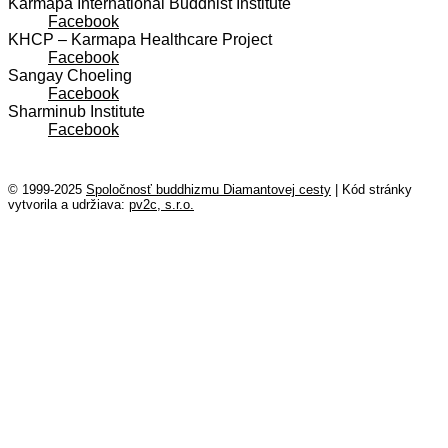
Karmapa International Buddhist Institute
Facebook
KHCP – Karmapa Healthcare Project
Facebook
Sangay Choeling
Facebook
Sharminub Institute
Facebook
© 1999-2025
Spoločnosť buddhizmu Diamantovej cesty
|
Kód stránky
vytvorila a udržiava:
pv2c, s.r.o.