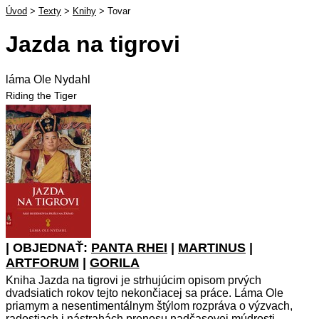
Úvod
>
Texty
>
Knihy
>
Tovar
Jazda na tigrovi
láma Ole Nydahl
Riding the Tiger
| OBJEDNAŤ:
PANTA RHEI
|
MARTINUS
|
ARTFORUM
|
GORILA
Kniha Jazda na tigrovi je strhujúcim opisom prvých
dvadsiatich rokov tejto nekončiacej sa práce. Láma Ole
priamym a nesentimentálnym štýlom rozpráva o výzvach,
radostiach i nástrahách prenosu nadčasovej múdrosti