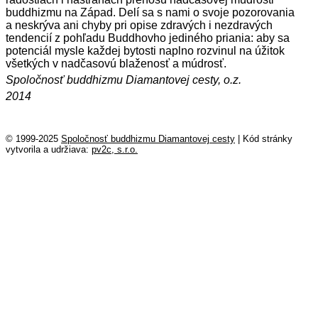
buddhizmu na Západ. Delí sa s nami o svoje pozorovania
a neskrýva ani chyby pri opise zdravých i nezdravých
tendencií z pohľadu Buddhovho jediného priania: aby sa
potenciál mysle každej bytosti naplno rozvinul na úžitok
všetkých v nadčasovú blaženosť a múdrosť.
Spoločnosť buddhizmu Diamantovej cesty, o.z.
2014
© 1999-2025
Spoločnosť buddhizmu Diamantovej cesty
|
Kód stránky
vytvorila a udržiava:
pv2c, s.r.o.