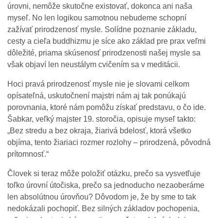
úrovni, nemôže skutočne existovať, dokonca ani naša
myseľ. No len logikou samotnou nebudeme schopní
zažívať prirodzenosť mysle. Solídne poznanie základu,
cesty a cieľa buddhizmu je síce ako základ pre prax veľmi
dôležité, priama skúsenosť prirodzenosti našej mysle sa
však objaví len neustálym cvičením sa v meditácii.
Hoci pravá prirodzenosť mysle nie je slovami celkom
opísateľná, uskutočnení majstri nám aj tak ponúkajú
porovnania, ktoré nám pomôžu získať predstavu, o čo ide.
Šabkar, veľký majster 19. storočia, opisuje myseľ takto:
„Bez stredu a bez okraja, žiarivá bdelosť, ktorá všetko
objíma, tento žiariaci rozmer rozlohy – prirodzená, pôvodná
prítomnosť.“
Človek si teraz môže položiť otázku, prečo sa vysvetľuje
toľko úrovní útočiska, prečo sa jednoducho nezaoberáme
len absolútnou úrovňou? Dôvodom je, že by sme to tak
nedokázali pochopiť. Bez silných základov pochopenia,