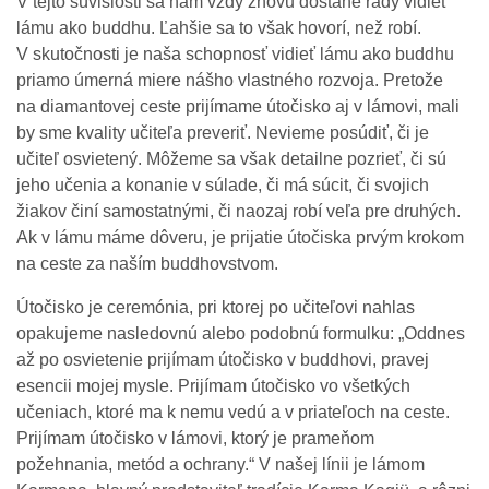
V tejto súvislosti sa nám vždy znovu dostane rady vidieť
lámu ako buddhu. Ľahšie sa to však hovorí, než robí.
V skutočnosti je naša schopnosť vidieť lámu ako buddhu
priamo úmerná miere nášho vlastného rozvoja. Pretože
na diamantovej ceste prijímame útočisko aj v lámovi, mali
by sme kvality učiteľa preveriť. Nevieme posúdiť, či je
učiteľ osvietený. Môžeme sa však detailne pozrieť, či sú
jeho učenia a konanie v súlade, či má súcit, či svojich
žiakov činí samostatnými, či naozaj robí veľa pre druhých.
Ak v lámu máme dôveru, je prijatie útočiska prvým krokom
na ceste za naším buddhovstvom.
Útočisko je ceremónia, pri ktorej po učiteľovi nahlas
opakujeme nasledovnú alebo podobnú formulku: „Oddnes
až po osvietenie prijímam útočisko v buddhovi, pravej
esencii mojej mysle. Prijímam útočisko vo všetkých
učeniach, ktoré ma k nemu vedú a v priateľoch na ceste.
Prijímam útočisko v lámovi, ktorý je prameňom
požehnania, metód a ochrany.“ V našej línii je lámom