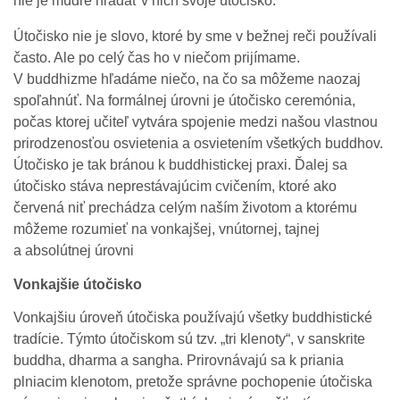
nie je múdre hľadať v nich svoje útočisko.
Útočisko nie je slovo, ktoré by sme v bežnej reči používali
často. Ale po celý čas ho v niečom prijímame.
V buddhizme hľadáme niečo, na čo sa môžeme naozaj
spoľahnúť. Na formálnej úrovni je útočisko ceremónia,
počas ktorej učiteľ vytvára spojenie medzi našou vlastnou
prirodzenosťou osvietenia a osvietením všetkých buddhov.
Útočisko je tak bránou k buddhistickej praxi. Ďalej sa
útočisko stáva neprestávajúcim cvičením, ktoré ako
červená niť prechádza celým naším životom a ktorému
môžeme rozumieť na vonkajšej, vnútornej, tajnej
a absolútnej úrovni
Vonkajšie útočisko
Vonkajšiu úroveň útočiska používajú všetky buddhistické
tradície. Týmto útočiskom sú tzv. „tri klenoty“, v sanskrite
buddha, dharma a sangha. Prirovnávajú sa k priania
plniacim klenotom, pretože správne pochopenie útočiska