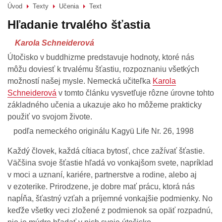
Úvod
Texty
Učenia
Text
>
>
>
Hľadanie trvalého šťastia
Karola Schneiderová
Útočisko v buddhizme predstavuje hodnoty, ktoré nás
môžu doviesť k trvalému šťastiu, rozpoznaniu všetkých
možností našej mysle. Nemecká učiteľka
Karola
Schneiderová
v tomto článku vysvetľuje rôzne úrovne tohto
základného učenia a ukazuje ako ho môžeme prakticky
použiť vo svojom živote.
podľa nemeckého originálu Kagyü Life Nr. 26, 1998
Každý človek, každá cítiaca bytosť, chce zažívať šťastie.
Väčšina svoje šťastie hľadá vo vonkajšom svete, napríklad
v moci a uznaní, kariére, partnerstve a rodine, alebo aj
v ezoterike. Prirodzene, je dobre mať prácu, ktorá nás
napĺňa, šťastný vzťah a príjemné vonkajšie podmienky. No
keďže všetky veci zložené z podmienok sa opäť rozpadnú,