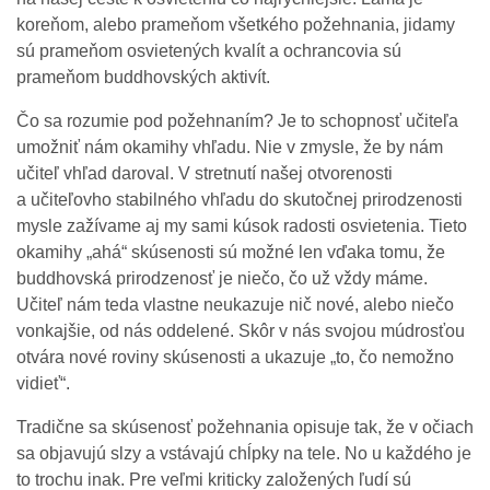
koreňom, alebo prameňom všetkého požehnania, jidamy
sú prameňom osvietených kvalít a ochrancovia sú
prameňom buddhovských aktivít.
Čo sa rozumie pod požehnaním? Je to schopnosť učiteľa
umožniť nám okamihy vhľadu. Nie v zmysle, že by nám
učiteľ vhľad daroval. V stretnutí našej otvorenosti
a učiteľovho stabilného vhľadu do skutočnej prirodzenosti
mysle zažívame aj my sami kúsok radosti osvietenia. Tieto
okamihy „ahá“ skúsenosti sú možné len vďaka tomu, že
buddhovská prirodzenosť je niečo, čo už vždy máme.
Učiteľ nám teda vlastne neukazuje nič nové, alebo niečo
vonkajšie, od nás oddelené. Skôr v nás svojou múdrosťou
otvára nové roviny skúsenosti a ukazuje „to, čo nemožno
vidieť“.
Tradične sa skúsenosť požehnania opisuje tak, že v očiach
sa objavujú slzy a vstávajú chĺpky na tele. No u každého je
to trochu inak. Pre veľmi kriticky založených ľudí sú