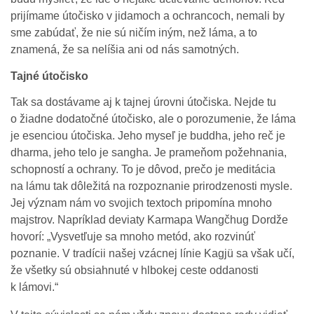
prijímame útočisko v jidamoch a ochrancoch, nemali by
sme zabúdať, že nie sú ničím iným, než láma, a to
znamená, že sa nelíšia ani od nás samotných.
Tajné útočisko
Tak sa dostávame aj k tajnej úrovni útočiska. Nejde tu
o žiadne dodatočné útočisko, ale o porozumenie, že láma
je esenciou útočiska. Jeho myseľ je buddha, jeho reč je
dharma, jeho telo je sangha. Je prameňom požehnania,
schopností a ochrany. To je dôvod, prečo je meditácia
na lámu tak dôležitá na rozpoznanie prirodzenosti mysle.
Jej význam nám vo svojich textoch pripomína mnoho
majstrov. Napríklad deviaty Karmapa Wangčhug Dordže
hovorí: „Vysvetľuje sa mnoho metód, ako rozvinúť
poznanie. V tradícii našej vzácnej línie Kagjü sa však učí,
že všetky sú obsiahnuté v hlbokej ceste oddanosti
k lámovi.“