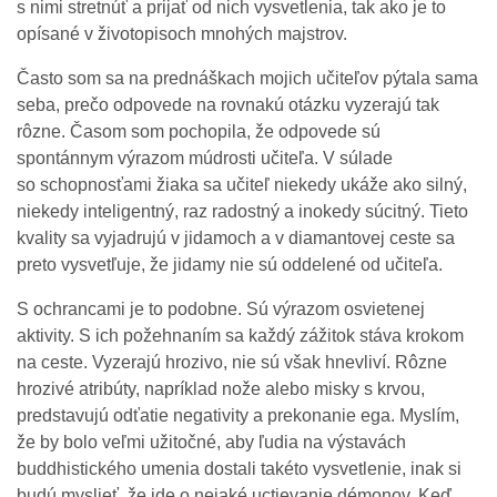
s nimi stretnúť a prijať od nich vysvetlenia, tak ako je to
opísané v životopisoch mnohých majstrov.
Často som sa na prednáškach mojich učiteľov pýtala sama
seba, prečo odpovede na rovnakú otázku vyzerajú tak
rôzne. Časom som pochopila, že odpovede sú
spontánnym výrazom múdrosti učiteľa. V súlade
so schopnosťami žiaka sa učiteľ niekedy ukáže ako silný,
niekedy inteligentný, raz radostný a inokedy súcitný. Tieto
kvality sa vyjadrujú v jidamoch a v diamantovej ceste sa
preto vysvetľuje, že jidamy nie sú oddelené od učiteľa.
S ochrancami je to podobne. Sú výrazom osvietenej
aktivity. S ich požehnaním sa každý zážitok stáva krokom
na ceste. Vyzerajú hrozivo, nie sú však hnevliví. Rôzne
hrozivé atribúty, napríklad nože alebo misky s krvou,
predstavujú odťatie negativity a prekonanie ega. Myslím,
že by bolo veľmi užitočné, aby ľudia na výstavách
buddhistického umenia dostali takéto vysvetlenie, inak si
budú myslieť, že ide o nejaké uctievanie démonov. Keď