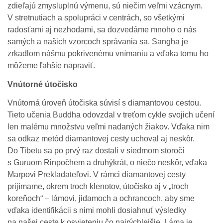
zdieľajú zmysluplnú výmenu, sú niečim veľmi vzácnym.
V stretnutiach a spolupráci v centrách, so všetkými
radosťami aj nezhodami, sa dozvedáme mnoho o nás
samých a našich vzorcoch správania sa. Sangha je
zrkadlom nášmu pokrivenému vnímaniu a vďaka tomu ho
môžeme ľahšie napraviť.
Vnútorné útočisko
Vnútorná úroveň útočiska súvisí s diamantovou cestou.
Tieto učenia Buddha odovzdal v treťom cykle svojich učení
len malému množstvu veľmi nadaných žiakov. Vďaka nim
sa odkaz metód diamantovej cesty uchoval aj neskôr.
Do Tibetu sa po prvý raz dostali v siedmom storočí
s Guruom Rinpočhem a druhýkrát, o niečo neskôr, vďaka
Marpovi Prekladateľovi. V rámci diamantovej cesty
prijímame, okrem troch klenotov, útočisko aj v „troch
koreňoch“ – lámovi, jidamoch a ochrancoch, aby sme
vďaka identifikácii s nimi mohli dosiahnuť výsledky
na našej ceste k osvieteniu čo najrýchlejšie. Láma je