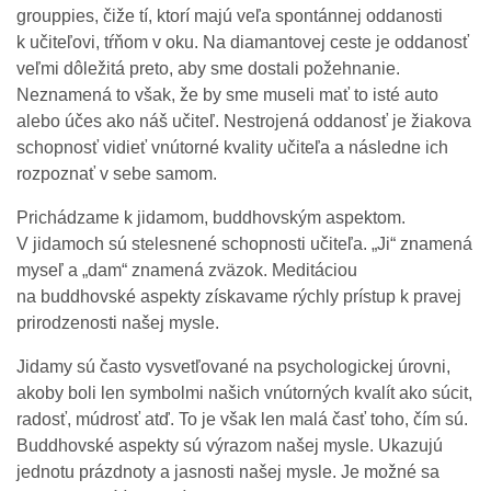
grouppies, čiže tí, ktorí majú veľa spontánnej oddanosti
k učiteľovi, tŕňom v oku. Na diamantovej ceste je oddanosť
veľmi dôležitá preto, aby sme dostali požehnanie.
Neznamená to však, že by sme museli mať to isté auto
alebo účes ako náš učiteľ. Nestrojená oddanosť je žiakova
schopnosť vidieť vnútorné kvality učiteľa a následne ich
rozpoznať v sebe samom.
Prichádzame k jidamom, buddhovským aspektom.
V jidamoch sú stelesnené schopnosti učiteľa. „Ji“ znamená
myseľ a „dam“ znamená zväzok. Meditáciou
na buddhovské aspekty získavame rýchly prístup k pravej
prirodzenosti našej mysle.
Jidamy sú často vysvetľované na psychologickej úrovni,
akoby boli len symbolmi našich vnútorných kvalít ako súcit,
radosť, múdrosť atď. To je však len malá časť toho, čím sú.
Buddhovské aspekty sú výrazom našej mysle. Ukazujú
jednotu prázdnoty a jasnosti našej mysle. Je možné sa