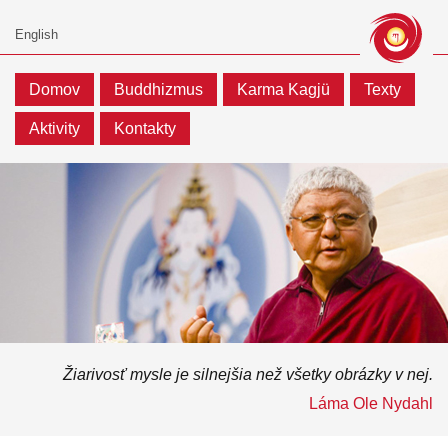
Domov
Buddhizmus
Karma Kagjü
Texty
Aktivity
Kontakty
Žiarivosť mysle je silnejšia než všetky obrázky v nej.
Láma Ole Nydahl