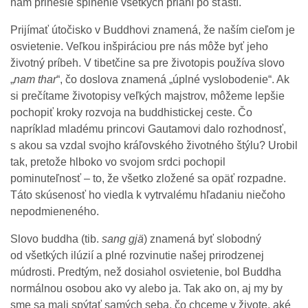
nám prinesie splnenie všetkých prianí po šťastí.
Prijímať útočisko v Buddhovi znamená, že naším cieľom je
osvietenie. Veľkou inšpiráciou pre nás môže byť jeho
životný príbeh. V tibetčine sa pre životopis používa slovo
„
nam thar
“, čo doslova znamená „úplné vyslobodenie“. Ak
si prečítame životopisy veľkých majstrov, môžeme lepšie
pochopiť kroky rozvoja na buddhistickej ceste. Čo
napríklad mladému princovi Gautamovi dalo rozhodnosť,
s akou sa vzdal svojho kráľovského životného štýlu? Urobil
tak, pretože hlboko vo svojom srdci pochopil
pominuteľnosť – to, že všetko zložené sa opäť rozpadne.
Táto skúsenosť ho viedla k vytrvalému hľadaniu niečoho
nepodmieneného.
Slovo buddha (tib.
sang gjä
) znamená byť slobodný
od všetkých ilúzií a plné rozvinutie našej prirodzenej
múdrosti. Predtým, než dosiahol osvietenie, bol Buddha
normálnou osobou ako vy alebo ja. Tak ako on, aj my by
sme sa mali spýtať samých seba, čo chceme v živote, aké