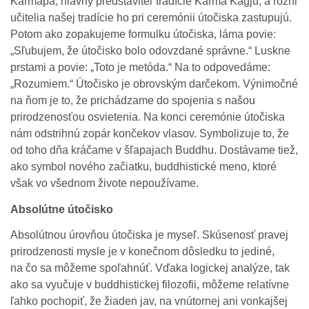
Karmapa, hlavný predstaviteľ tradície Karma Kagjü, a rôzni
učitelia našej tradície ho pri ceremónii útočiska zastupujú.
Potom ako zopakujeme formulku útočiska, láma povie:
„Sľubujem, že útočisko bolo odovzdané správne.“ Luskne
prstami a povie: „Toto je metóda.“ Na to odpovedáme:
„Rozumiem.“ Útočisko je obrovským darčekom. Výnimočné
na ňom je to, že prichádzame do spojenia s našou
prirodzenosťou osvietenia. Na konci ceremónie útočiska
nám odstrihnú zopár končekov vlasov. Symbolizuje to, že
od toho dňa kráčame v šľapajach Buddhu. Dostávame tiež,
ako symbol nového začiatku, buddhistické meno, ktoré
však vo všednom živote nepoužívame.
Absolútne útočisko
Absolútnou úrovňou útočiska je myseľ. Skúsenosť pravej
prirodzenosti mysle je v konečnom dôsledku to jediné,
na čo sa môžeme spoľahnúť. Vďaka logickej analýze, tak
ako sa vyučuje v buddhistickej filozofii, môžeme relatívne
ľahko pochopiť, že žiaden jav, na vnútornej ani vonkajšej