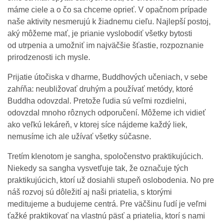
máme ciele a o čo sa chceme oprieť. V opačnom prípade
naše aktivity nesmerujú k žiadnemu cieľu. Najlepší postoj,
aký môžeme mať, je prianie vyslobodiť všetky bytosti
od utrpenia a umožniť im najväčšie šťastie, rozpoznanie
prirodzenosti ich mysle.
Prijatie útočiska v dharme, Buddhových učeniach, v sebe
zahŕňa: neubližovať druhým a používať metódy, ktoré
Buddha odovzdal. Pretože ľudia sú veľmi rozdielni,
odovzdal mnoho rôznych odporučení. Môžeme ich vidieť
ako veľkú lekáreň, v ktorej síce nájdeme každý liek,
nemusíme ich ale užívať všetky súčasne.
Tretím klenotom je sangha, spoločenstvo praktikujúcich.
Niekedy sa sangha vysvetľuje tak, že označuje tých
praktikujúcich, ktorí už dosiahli stupeň oslobodenia. No pre
náš rozvoj sú dôležití aj naši priatelia, s ktorými
meditujeme a budujeme centrá. Pre väčšinu ľudí je veľmi
ťažké praktikovať na vlastnú päsť a priatelia, ktorí s nami