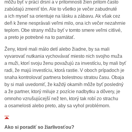
môžu byť v práci drsní a v prítomnosti žien pritom často
zabúdajú zmeniť tón. Ale to všetko je večer zabudnuté
a ich myseľ sa orientuje na lásku a zábavu. Ak však cez
deň k žene nesprávali veľmi milo, ona ich večer nezahrnie
teplom. Obe strany môžu byť v tomto smere veľmi citlivé,
a preto je potrebné na to pamätať.
Ženy, ktoré mali málo detí alebo žiadne, by sa mali
vyvarovať nutkania vychovávať miesto nich svojho muža
a muži, ktorí svoju ženu považujú za investíciu, by mali byť
radi, že majú investíciu, ktorá rastie. V oboch prípadoch je
snaha kontrolovať partnera bolestnou stratou času. Obaja
by si mali uvedomiť, že každý okamih môže byť posledný
a že partner, ktorý miluje z pozície nadbytku a dôvery, je
omnoho vzrušujúcejší než ten, ktorý tak robí zo strachu
a osamelosti alebo preto, aby sa vyhol problémom.
Ako si poradiť so žiarlivosťou?