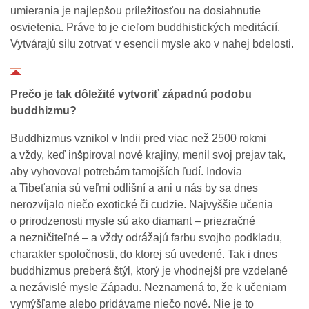
umierania je najlepšou príležitosťou na dosiahnutie
osvietenia. Práve to je cieľom buddhistických meditácií.
Vytvárajú silu zotrvať v esencii mysle ako v nahej bdelosti.
Prečo je tak dôležité vytvoriť západnú podobu
buddhizmu?
Buddhizmus vznikol v Indii pred viac než 2500 rokmi
a vždy, keď inšpiroval nové krajiny, menil svoj prejav tak,
aby vyhovoval potrebám tamojších ľudí. Indovia
a Tibeťania sú veľmi odlišní a ani u nás by sa dnes
nerozvíjalo niečo exotické či cudzie. Najvyššie učenia
o prirodzenosti mysle sú ako diamant – priezračné
a nezničiteľné – a vždy odrážajú farbu svojho podkladu,
charakter spoločnosti, do ktorej sú uvedené. Tak i dnes
buddhizmus preberá štýl, ktorý je vhodnejší pre vzdelané
a nezávislé mysle Západu. Neznamená to, že k učeniam
vymýšľame alebo pridávame niečo nové. Nie je to