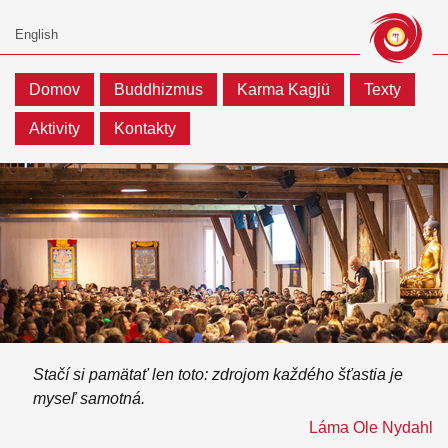
Domov
Buddhizmus
Karma Kagjü
Texty
Aktivity
Kontakty
Stačí si pamätať len toto: zdrojom každého šťastia je
myseľ samotná.
Láma Ole Nydahl