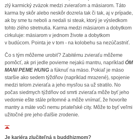
zlý karmický zväzok medzi zvieraťom a mäsiarom. Táto
karma by skôr alebo neskôr dozrela tak či tak, aj v prípade,
ak by sme tu neboli a nedali si steak, ktorý je výsledkom
tohto zlého stretnutia. Karma medzi mäsiarom a dobytkom
cirkuluje: mäsiarom v jednom živote a dobytkom
v budúcom. Pointa je v tom - na kolobehu sa nezúčastniť.
Čo s tým môžeme urobiť? Zabitému zvieraťu môžeme
pomôcť, ak pri jedle povieme nejakú mantru, napríklad
ÓM
MANI PEME HUNG
a fúknuť na mäso. Pokiaľ je mäso
staršie ako sedem týždňov (napríklad mrazené), spojenie
medzi telom zvieraťa a jeho mysľou sa už stratilo. No
počas siedmych týždňov od smrti zvieraťa môže byť jeho
vedomie ešte stále prítomné a môže vnímať, že hovoríte
mantry a máte voči nemu priateľské city. Môže to byť veľmi
užitočné pre jeho ďalšie zrodenie.
Je kariéra zlučiteľná s buddhizmom?