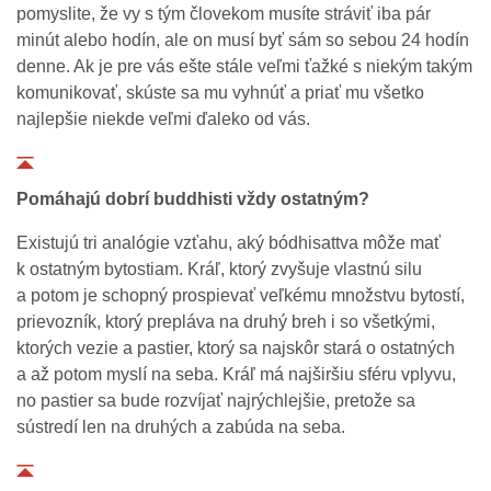
pomyslite, že vy s tým človekom musíte stráviť iba pár
minút alebo hodín, ale on musí byť sám so sebou 24 hodín
denne. Ak je pre vás ešte stále veľmi ťažké s niekým takým
komunikovať, skúste sa mu vyhnúť a priať mu všetko
najlepšie niekde veľmi ďaleko od vás.
Pomáhajú dobrí buddhisti vždy ostatným?
Existujú tri analógie vzťahu, aký bódhisattva môže mať
k ostatným bytostiam. Kráľ, ktorý zvyšuje vlastnú silu
a potom je schopný prospievať veľkému množstvu bytostí,
prievozník, ktorý prepláva na druhý breh i so všetkými,
ktorých vezie a pastier, ktorý sa najskôr stará o ostatných
a až potom myslí na seba. Kráľ má najširšiu sféru vplyvu,
no pastier sa bude rozvíjať najrýchlejšie, pretože sa
sústredí len na druhých a zabúda na seba.