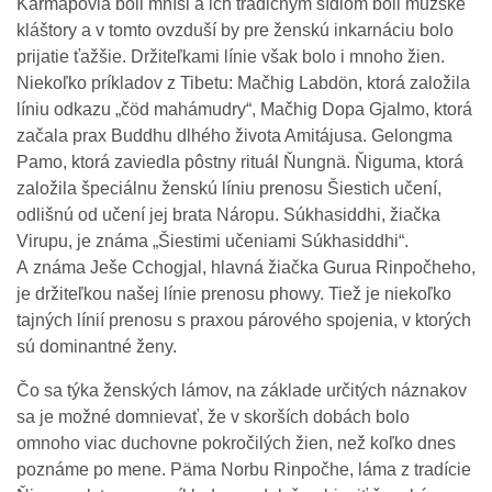
Karmapovia boli mnísi a ich tradičným sídlom boli mužské
kláštory a v tomto ovzduší by pre ženskú inkarnáciu bolo
prijatie ťažšie. Držiteľkami línie však bolo i mnoho žien.
Niekoľko príkladov z Tibetu: Mačhig Labdön, ktorá založila
líniu odkazu „čöd mahámudry“, Mačhig Dopa Gjalmo, ktorá
začala prax Buddhu dlhého života Amitájusa. Gelongma
Pamo, ktorá zaviedla pôstny rituál Ňungnä. Ňiguma, ktorá
založila špeciálnu ženskú líniu prenosu Šiestich učení,
odlišnú od učení jej brata Náropu. Súkhasiddhi, žiačka
Virupu, je známa „Šiestimi učeniami Súkhasiddhi“.
A známa Ješe Cchogjal, hlavná žiačka Gurua Rinpočheho,
je držiteľkou našej línie prenosu phowy. Tiež je niekoľko
tajných línií prenosu s praxou párového spojenia, v ktorých
sú dominantné ženy.
Čo sa týka ženských lámov, na základe určitých náznakov
sa je možné domnievať, že v skorších dobách bolo
omnoho viac duchovne pokročilých žien, než koľko dnes
poznáme po mene. Päma Norbu Rinpočhe, láma z tradície