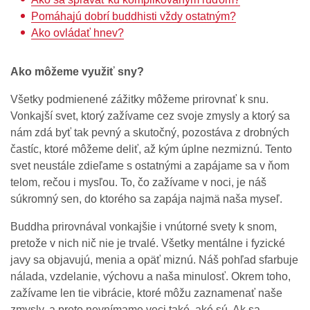
Pomáhajú dobrí buddhisti vždy ostatným?
Ako ovládať hnev?
Ako môžeme využiť sny?
Všetky podmienené zážitky môžeme prirovnať k snu.
Vonkajší svet, ktorý zažívame cez svoje zmysly a ktorý sa
nám zdá byť tak pevný a skutočný, pozostáva z drobných
častíc, ktoré môžeme deliť, až kým úplne nezmiznú. Tento
svet neustále zdieľame s ostatnými a zapájame sa v ňom
telom, rečou i mysľou. To, čo zažívame v noci, je náš
súkromný sen, do ktorého sa zapája najmä naša myseľ.
Buddha prirovnával vonkajšie i vnútorné svety k snom,
pretože v nich nič nie je trvalé. Všetky mentálne i fyzické
javy sa objavujú, menia a opäť miznú. Náš pohľad sfarbuje
nálada, vzdelanie, výchovu a naša minulosť. Okrem toho,
zažívame len tie vibrácie, ktoré môžu zaznamenať naše
zmysly, a preto nevnímame veci také, aké sú. Ak sa