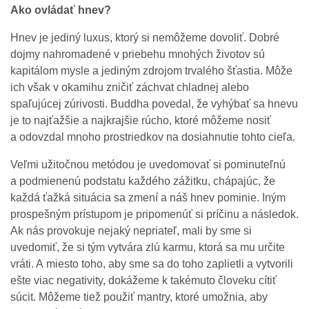
Ako ovládať hnev?
Hnev je jediný luxus, ktorý si nemôžeme dovoliť. Dobré
dojmy nahromadené v priebehu mnohých životov sú
kapitálom mysle a jediným zdrojom trvalého šťastia. Môže
ich však v okamihu zničiť záchvat chladnej alebo
spaľujúcej zúrivosti. Buddha povedal, že vyhýbať sa hnevu
je to najťažšie a najkrajšie rúcho, ktoré môžeme nosiť
a odovzdal mnoho prostriedkov na dosiahnutie tohto cieľa.
Veľmi užitočnou metódou je uvedomovať si pominuteľnú
a podmienenú podstatu každého zážitku, chápajúc, že
každá ťažká situácia sa zmení a náš hnev pominie. Iným
prospešným prístupom je pripomenúť si príčinu a následok.
Ak nás provokuje nejaký nepriateľ, mali by sme si
uvedomiť, že si tým vytvára zlú karmu, ktorá sa mu určite
vráti. A miesto toho, aby sme sa do toho zaplietli a vytvorili
ešte viac negativity, dokážeme k takémuto človeku cítiť
súcit. Môžeme tiež použiť mantry, ktoré umožnia, aby