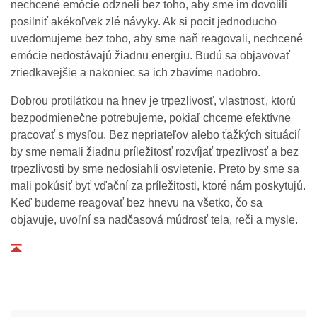
nechcené emócie odzneli bez toho, aby sme im dovolili
posilniť akékoľvek zlé návyky. Ak si pocit jednoducho
uvedomujeme bez toho, aby sme naň reagovali, nechcené
emócie nedostávajú žiadnu energiu. Budú sa objavovať
zriedkavejšie a nakoniec sa ich zbavíme nadobro.
Dobrou protilátkou na hnev je trpezlivosť, vlastnosť, ktorú
bezpodmienečne potrebujeme, pokiaľ chceme efektívne
pracovať s mysľou. Bez nepriateľov alebo ťažkých situácií
by sme nemali žiadnu príležitosť rozvíjať trpezlivosť a bez
trpezlivosti by sme nedosiahli osvietenie. Preto by sme sa
mali pokúsiť byť vďační za príležitosti, ktoré nám poskytujú.
Keď budeme reagovať bez hnevu na všetko, čo sa
objavuje, uvoľní sa nadčasová múdrosť tela, reči a mysle.