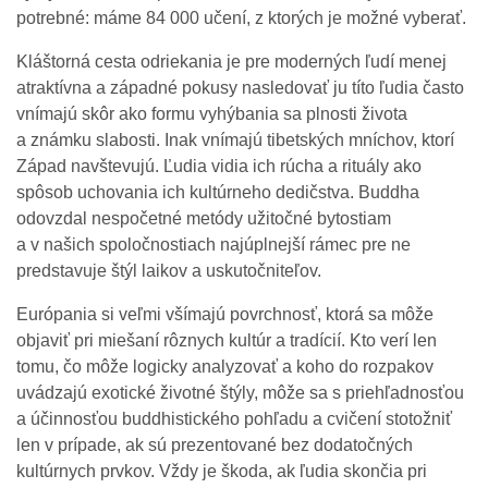
potrebné: máme 84 000 učení, z ktorých je možné vyberať.
Kláštorná cesta odriekania je pre moderných ľudí menej
atraktívna a západné pokusy nasledovať ju títo ľudia často
vnímajú skôr ako formu vyhýbania sa plnosti života
a známku slabosti. Inak vnímajú tibetských mníchov, ktorí
Západ navštevujú. Ľudia vidia ich rúcha a rituály ako
spôsob uchovania ich kultúrneho dedičstva. Buddha
odovzdal nespočetné metódy užitočné bytostiam
a v našich spoločnostiach najúplnejší rámec pre ne
predstavuje štýl laikov a uskutočniteľov.
Európania si veľmi všímajú povrchnosť, ktorá sa môže
objaviť pri miešaní rôznych kultúr a tradícií. Kto verí len
tomu, čo môže logicky analyzovať a koho do rozpakov
uvádzajú exotické životné štýly, môže sa s priehľadnosťou
a účinnosťou buddhistického pohľadu a cvičení stotožniť
len v prípade, ak sú prezentované bez dodatočných
kultúrnych prvkov. Vždy je škoda, ak ľudia skončia pri