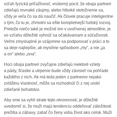
vzťah fyzická príťažlivosť, vnútorný pocit, že obaja partneri
zdieľajú rovnaké záujmy, alebo hlboké stotožnenie sa,
vždy je veľa čo sa dá naučiť. Ak človek pracuje inteligentne
s tým, čo tu je, zhmotní sa ešte kompletnejší ľudský rozvoj.
Pretože niečo také je možné len v uvoľnenej atmosfére, je
vo vzťahu dôležité vyhnúť sa očakávaniam a súťaživosti.
Veľmi zmysluplné je vzájomne sa podporovať v práci a to
sa deje najlepšie, ak myslíme spôsobom „my“, a nie „ja
a on“ alebo „ona“.
Hoci obaja partneri zvyčajne zdieľajú niektoré vzlety
a pády, šťastie a utrpenie bude vždy závisieť na pohľade
každého z nich. Ak má teda jeden z partnerov nejakú
zvláštnu vlastnosť, môže sa rozhodnúť či z nej urobí
zdieľané bohatstvo.
Aby sme sa vyhli strate tejto otvorenosti, je dôležité
uvedomiť si, že muži majú tendenciu oddeľovať záležitosti
prežitia a zábavy, zatiaľ čo ženy vidia život ako celok. Muži