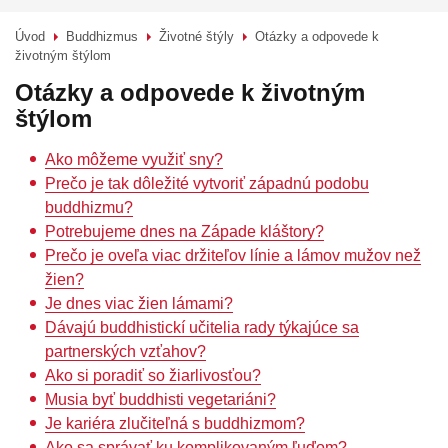
Úvod
Buddhizmus
Životné štýly
Otázky a odpovede k
>
>
>
životným štýlom
Otázky a odpovede k životným
štýlom
Ako môžeme využiť sny?
Prečo je tak dôležité vytvoriť západnú podobu
buddhizmu?
Potrebujeme dnes na Západe kláštory?
Prečo je oveľa viac držiteľov línie a lámov mužov než
žien?
Je dnes viac žien lámami?
Dávajú buddhistickí učitelia rady týkajúce sa
partnerských vzťahov?
Ako si poradiť so žiarlivosťou?
Musia byť buddhisti vegetariáni?
Je kariéra zlučiteľná s buddhizmom?
Ako sa správať ku komplikovaným ľuďom?