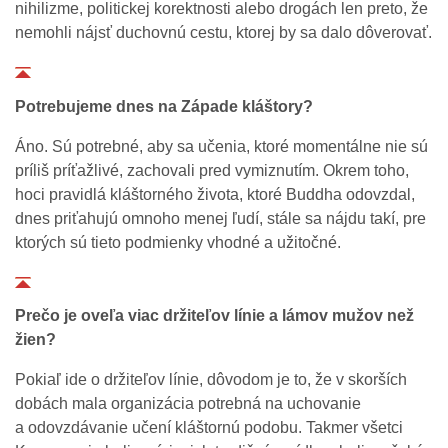
nihilizme, politickej korektnosti alebo drogách len preto, že
nemohli nájsť duchovnú cestu, ktorej by sa dalo dôverovať.
Potrebujeme dnes na Západe kláštory?
Áno. Sú potrebné, aby sa učenia, ktoré momentálne nie sú
príliš príťažlivé, zachovali pred vymiznutím. Okrem toho,
hoci pravidlá kláštorného života, ktoré Buddha odovzdal,
dnes priťahujú omnoho menej ľudí, stále sa nájdu takí, pre
ktorých sú tieto podmienky vhodné a užitočné.
Prečo je oveľa viac držiteľov línie a lámov mužov než
žien?
Pokiaľ ide o držiteľov línie, dôvodom je to, že v skorších
dobách mala organizácia potrebná na uchovanie
a odovzdávanie učení kláštornú podobu. Takmer všetci