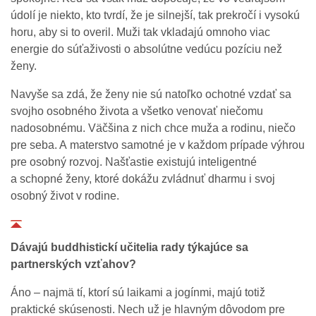
údolí je niekto, kto tvrdí, že je silnejší, tak prekročí i vysokú
horu, aby si to overil. Muži tak vkladajú omnoho viac
energie do súťaživosti o absolútne vedúcu pozíciu než
ženy.
Navyše sa zdá, že ženy nie sú natoľko ochotné vzdať sa
svojho osobného života a všetko venovať niečomu
nadosobnému. Väčšina z nich chce muža a rodinu, niečo
pre seba. A materstvo samotné je v každom prípade výhrou
pre osobný rozvoj. Našťastie existujú inteligentné
a schopné ženy, ktoré dokážu zvládnuť dharmu i svoj
osobný život v rodine.
Dávajú buddhistickí učitelia rady týkajúce sa
partnerských vzťahov?
Áno – najmä tí, ktorí sú laikami a jogínmi, majú totiž
praktické skúsenosti. Nech už je hlavným dôvodom pre