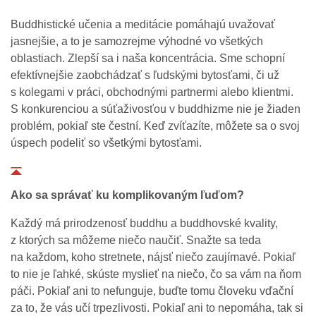
Buddhistické učenia a meditácie pomáhajú uvažovať
jasnejšie, a to je samozrejme výhodné vo všetkých
oblastiach. Zlepší sa i naša koncentrácia. Sme schopní
efektívnejšie zaobchádzať s ľudskými bytosťami, či už
s kolegami v práci, obchodnými partnermi alebo klientmi.
S konkurenciou a súťaživosťou v buddhizme nie je žiaden
problém, pokiaľ ste čestní. Keď zvíťazíte, môžete sa o svoj
úspech podeliť so všetkými bytosťami.
Ako sa správať ku komplikovaným ľuďom?
Každý má prirodzenosť buddhu a buddhovské kvality,
z ktorých sa môžeme niečo naučiť. Snažte sa teda
na každom, koho stretnete, nájsť niečo zaujímavé. Pokiaľ
to nie je ľahké, skúste myslieť na niečo, čo sa vám na ňom
páči. Pokiaľ ani to nefunguje, buďte tomu človeku vďační
za to, že vás učí trpezlivosti. Pokiaľ ani to nepomáha, tak si