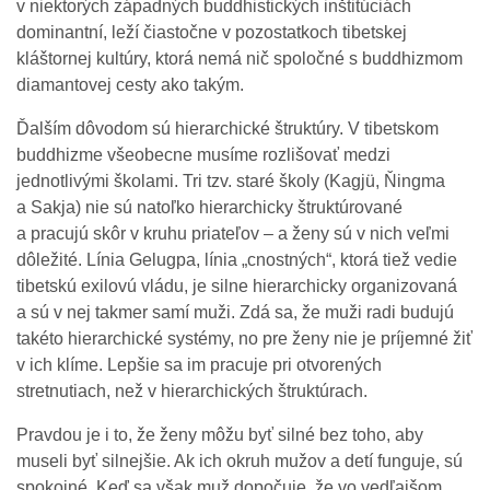
v niektorých západných buddhistických inštitúciách
dominantní, leží čiastočne v pozostatkoch tibetskej
kláštornej kultúry, ktorá nemá nič spoločné s buddhizmom
diamantovej cesty ako takým.
Ďalším dôvodom sú hierarchické štruktúry. V tibetskom
buddhizme všeobecne musíme rozlišovať medzi
jednotlivými školami. Tri tzv. staré školy (Kagjü, Ňingma
a Sakja) nie sú natoľko hierarchicky štruktúrované
a pracujú skôr v kruhu priateľov – a ženy sú v nich veľmi
dôležité. Línia Gelugpa, línia „cnostných“, ktorá tiež vedie
tibetskú exilovú vládu, je silne hierarchicky organizovaná
a sú v nej takmer samí muži. Zdá sa, že muži radi budujú
takéto hierarchické systémy, no pre ženy nie je príjemné žiť
v ich klíme. Lepšie sa im pracuje pri otvorených
stretnutiach, než v hierarchických štruktúrach.
Pravdou je i to, že ženy môžu byť silné bez toho, aby
museli byť silnejšie. Ak ich okruh mužov a detí funguje, sú
spokojné. Keď sa však muž dopočuje, že vo vedľajšom