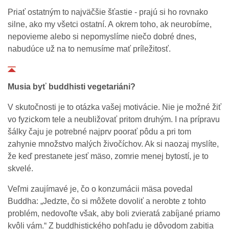
Priať ostatným to najväčšie šťastie - prajú si ho rovnako
silne, ako my všetci ostatní. A okrem toho, ak neurobíme,
nepovieme alebo si nepomyslíme niečo dobré dnes,
nabudúce už na to nemusíme mať príležitosť.
Musia byť buddhisti vegetariáni?
V skutočnosti je to otázka vašej motivácie. Nie je možné žiť
vo fyzickom tele a neubližovať pritom druhým. I na prípravu
šálky čaju je potrebné najprv poorať pôdu a pri tom
zahynie množstvo malých živočíchov. Ak si naozaj myslíte,
že keď prestanete jesť mäso, zomrie menej bytostí, je to
skvelé.
Veľmi zaujímavé je, čo o konzumácii mäsa povedal
Buddha: „Jedzte, čo si môžete dovoliť a nerobte z tohto
problém, nedovoľte však, aby boli zvieratá zabíjané priamo
kvôli vám.“ Z buddhistického pohľadu je dôvodom zabitia