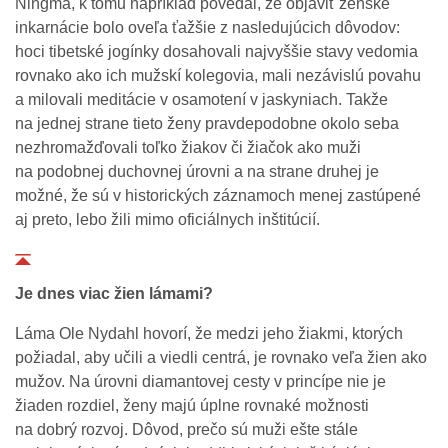
Ňingma, k tomu napríklad povedal, že objaviť ženské
inkarnácie bolo oveľa ťažšie z nasledujúcich dôvodov:
hoci tibetské jogínky dosahovali najvyššie stavy vedomia
rovnako ako ich mužskí kolegovia, mali nezávislú povahu
a milovali meditácie v osamotení v jaskyniach. Takže
na jednej strane tieto ženy pravdepodobne okolo seba
nezhromažďovali toľko žiakov či žiačok ako muži
na podobnej duchovnej úrovni a na strane druhej je
možné, že sú v historických záznamoch menej zastúpené
aj preto, lebo žili mimo oficiálnych inštitúcií.
Je dnes viac žien lámami?
Láma Ole Nydahl hovorí, že medzi jeho žiakmi, ktorých
požiadal, aby učili a viedli centrá, je rovnako veľa žien ako
mužov. Na úrovni diamantovej cesty v princípe nie je
žiaden rozdiel, ženy majú úplne rovnaké možnosti
na dobrý rozvoj. Dôvod, prečo sú muži ešte stále