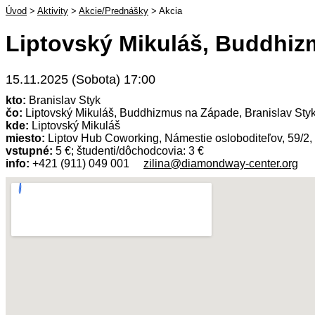
Úvod
>
Aktivity
>
Akcie/Prednášky
>
Akcia
Liptovský Mikuláš, Buddhiz
15.11.2025 (Sobota) 17:00
kto:
Branislav Styk
čo:
Liptovský Mikuláš, Buddhizmus na Západe, Branislav Sty
kde:
Liptovský Mikuláš
miesto:
Liptov Hub Coworking, Námestie osloboditeľov, 59/2,
vstupné:
5 €; študenti/dôchodcovia: 3 €
info:
+421 (911) 049 001
zilina@diamondway-center.org