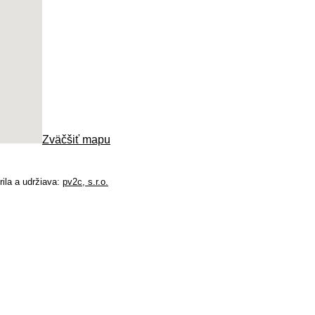
Zväčšiť mapu
rila a udržiava:
pv2c, s.r.o.