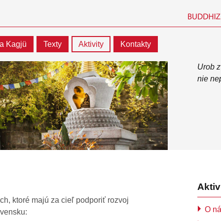
a Kagjü
Texty
Aktivity
Kontakty
Urob z
nie ne
Aktiv
h, ktoré majú za cieľ podporiť rozvoj
O n
ovensku: