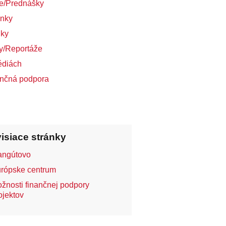
e/Prednášky
inky
nky
y/Reportáže
édiách
nčná podpora
isiace stránky
ngútovo
rópske centrum
žnosti finančnej podpory
ojektov