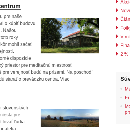
Akci
 centrum
Nov
u pre naše
Člá
arilo kúpiť budovu
Fotk
i. Našou
V m
 toto roky
kôr mohli začať
Fina
jnosti.
2 %
torné dispozície
ký priestor pre meditačnú miestnosť
é pre verejnosť budú na prízemí. Na poschodí
Súv
dú starať o prevádzku centra. Viac
Ma
Eu
Mo
h slovenských
pr
miesta pre
ditovať ľudia
riatelia