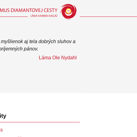
 myšlienok aj tela dobrých sluhov a
príjemných pánov.
Láma Ole Nydahl
ity
ás