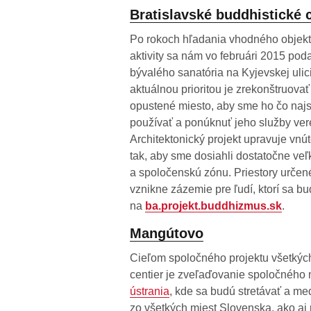
Bratislavské buddhistické
Po rokoch hľadania vhodného objekt
aktivity sa nám vo februári 2015 pod
bývalého sanatória na Kyjevskej ulic
aktuálnou prioritou je zrekonštruovať
opustené miesto, aby sme ho čo najs
používať a ponúknuť jeho služby vere
Architektonický projekt upravuje vnú
tak, aby sme dosiahli dostatočne veľ
a spoločenskú zónu. Priestory určen
vznikne zázemie pre ľudí, ktorí sa bu
na
ba.projekt.buddhizmus.sk
.
Mangútovo
Cieľom spoločného projektu všetkýc
centier je zveľaďovanie spoločného 
ústrania
, kde sa budú stretávať a me
zo všetkých miest Slovenska, ako aj p