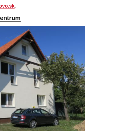
ovo.sk
.
centrum