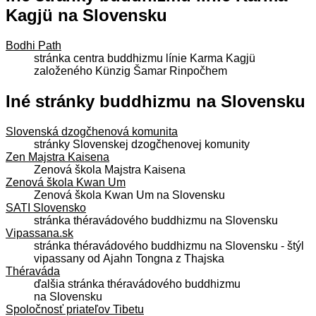
Kagjü na Slovensku
Bodhi Path
stránka centra buddhizmu línie Karma Kagjü
založeného Künzig Šamar Rinpočhem
Iné stránky buddhizmu na Slovensku
Slovenská dzogčhenová komunita
stránky Slovenskej dzogčhenovej komunity
Zen Majstra Kaisena
Zenová škola Majstra Kaisena
Zenová škola Kwan Um
Zenová škola Kwan Um na Slovensku
SATI Slovensko
stránka théravádového buddhizmu na Slovensku
Vipassana.sk
stránka théravádového buddhizmu na Slovensku - štýl
vipassany od Ajahn Tongna z Thajska
Théraváda
ďalšia stránka théravádového buddhizmu
na Slovensku
Spoločnosť priateľov Tibetu