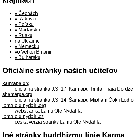
krajinách
v Čechách
v Rakúsku
v Poľsku
v Maďarsku
v Rusku
na Ukrajine
v Nemecku
vo Veľkej Británii
v Bulharsku
Oficiálne stránky našich učiteľov
karmapa.org
oficiálna stránka J.S. 17. Karmapu Trinlä Thajä Dordže
shamarpa.org
oficiálna stránka J.S. 14. Šamarpu Mipham Čökji Lodrö
lama-ole-nydahl.org
webstránka Lámu Ole Nydahla
lama-ole-nydahl.cz
česká verzia stránky Lámu Ole Nydahla
Iné stránky buddhizmu línie Karma