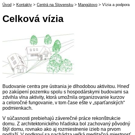
Úvod
>
Kontakty
>
Centrá na Slovensku
>
Mangútovo
>
Vízia a podpora
Celková vízia
Budovanie centra pre ústrania je dlhodobou aktivitou. Hneď
po zakúpení pozemku spolu s hospodárskymi budovami sa
zdvihla vlna aktivity, ktorá umožnila organizovanie kurzov
a celoročné fungovanie, v tom čase ešte v „sparťanských“
podmienkach.
V súčasnosti prebiehajú záverečné práce rekonštrukcie
domu. Z architektonického hľadiska bol zachovaný pôvodný
štýl domu, rovnako ako aj rozmiestnenie izieb na prvom
podlaží. V podkroví sa nachádza veľká meditačná miestnosť