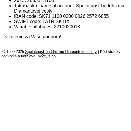
2625726855 / 1100
Tatrabanka, name of account: Spoločnosť buddhizmu
Diamantovej cesty
IBAN code:
SK71 1100 0000 0026 2572 6855
SWIFT code:
TATR SK BX
Variable attributes:
2210020018
Ďakujeme za Vašu podporu!
© 1999-2025
Spoločnosť buddhizmu Diamantovej cesty
|
Kód stránky
vytvorila a udržiava:
pv2c, s.r.o.