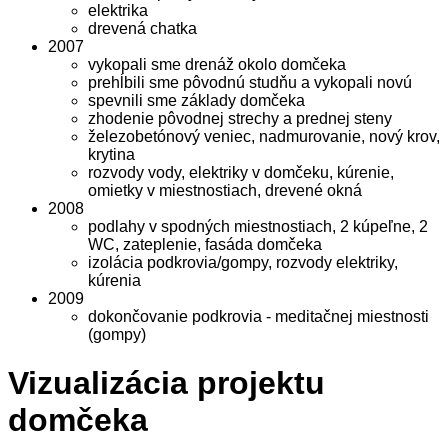
elektrika
drevená chatka
2007
vykopali sme drenáž okolo domčeka
prehĺbili sme pôvodnú studňu a vykopali novú
spevnili sme základy domčeka
zhodenie pôvodnej strechy a prednej steny
železobetónový veniec, nadmurovanie, nový krov,
krytina
rozvody vody, elektriky v domčeku, kúrenie,
omietky v miestnostiach, drevené okná
2008
podlahy v spodných miestnostiach, 2 kúpeľne, 2
WC, zateplenie, fasáda domčeka
izolácia podkrovia/gompy, rozvody elektriky,
kúrenia
2009
dokončovanie podkrovia - meditačnej miestnosti
(gompy)
Vizualizácia projektu
domčeka