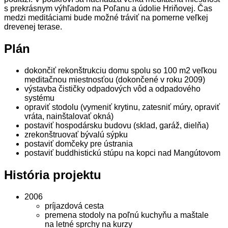
s prekrásnym výhľadom na Poľanu a údolie Hriňovej. Čas
medzi meditáciami bude možné tráviť na pomerne veľkej
drevenej terase.
Plán
dokončiť rekonštrukciu domu spolu so 100 m2 veľkou
meditačnou miestnosťou (
dokončené v roku 2009
)
výstavba čističky odpadových vôd a odpadového
systému
opraviť stodolu (vymeniť krytinu, zatesniť múry, opraviť
vráta, nainštalovať okná)
postaviť hospodársku budovu (sklad, garáž, dielňa)
zrekonštruovať bývalú sýpku
postaviť domčeky pre ústrania
postaviť buddhistickú stúpu na kopci nad Mangútovom
História projektu
2006
príjazdová cesta
premena stodoly na poľnú kuchyňu a maštale
na letné sprchy na kurzy