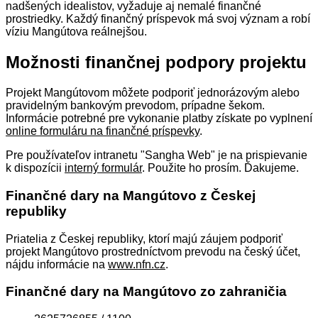
nadšených idealistov, vyžaduje aj nemalé finančné
prostriedky. Každý finančný príspevok má svoj význam a robí
víziu Mangútova reálnejšou.
Možnosti finančnej podpory projektu
Projekt Mangútovom môžete podporiť jednorázovým alebo
pravidelným bankovým prevodom, prípadne šekom.
Informácie potrebné pre vykonanie platby získate po vyplnení
online formuláru na finančné príspevky
.
Pre používateľov intranetu "Sangha Web" je na prispievanie
k dispozícii
interný formulár
. Použite ho prosím. Ďakujeme.
Finančné dary na Mangútovo z Českej
republiky
Priatelia z Českej republiky, ktorí majú záujem podporiť
projekt Mangútovo prostredníctvom prevodu na český účet,
nájdu informácie na
www.nfn.cz
.
Finančné dary na Mangútovo zo zahraničia