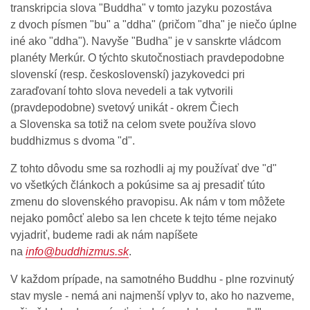
transkripcia slova "Buddha" v tomto jazyku pozostáva
z dvoch písmen "bu" a "ddha" (pričom "dha" je niečo úplne
iné ako "ddha"). Navyše "Budha" je v sanskrte vládcom
planéty Merkúr. O týchto skutočnostiach pravdepodobne
slovenskí (resp. československí) jazykovedci pri
zaraďovaní tohto slova nevedeli a tak vytvorili
(pravdepodobne) svetový unikát - okrem Čiech
a Slovenska sa totiž na celom svete používa slovo
buddhizmus s dvoma "d".
Z tohto dôvodu sme sa rozhodli aj my používať dve "d"
vo všetkých článkoch a pokúsime sa aj presadiť túto
zmenu do slovenského pravopisu. Ak nám v tom môžete
nejako pomôcť alebo sa len chcete k tejto téme nejako
vyjadriť, budeme radi ak nám napíšete
na
info@buddhizmus.sk
.
V každom prípade, na samotného Buddhu - plne rozvinutý
stav mysle - nemá ani najmenší vplyv to, ako ho nazveme,