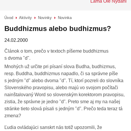
Láma Ole Nydahl
Úvod
Aktivity
Novinky
Novinka
>
>
>
Buddhizmus alebo budhizmus?
24.02.2000
Článok o tom, prečo v textoch píšeme buddhizmus
s dvoma "d".
Mnohých už určite pri písaní slova Budha, budhizmus,
resp. Buddha, buddhizmus napadlo, či sa správne píše
s jedným "d" alebo dvoma "d". Tí, ktorí pozreli do slovníka
Slovenského pravopisu, alebo majú vo svojom počítači
nainštalovaný Word so slovenským korektorom pravopisu,
zistia, že správne je jedno "d". Preto sme aj my na našej
stránke tieto slová písali s jedným "d". Prečo teda teraz tá
zmena?
Ľudia ovládajúci sanskrt nás totiž upozornili, že