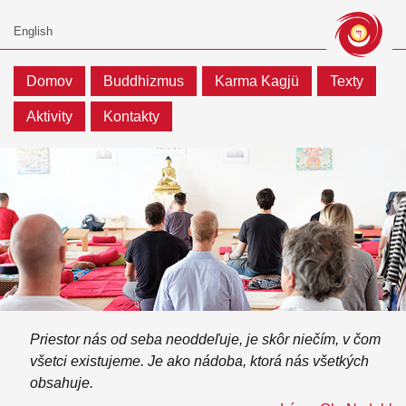
Domov
Buddhizmus
Karma Kagjü
Texty
Aktivity
Kontakty
Priestor nás od seba neoddeľuje, je skôr niečím, v čom
všetci existujeme. Je ako nádoba, ktorá nás všetkých
obsahuje.