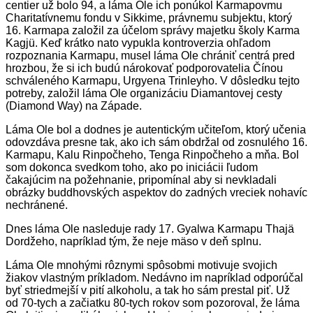
centier už bolo 94, a láma Ole ich ponúkol Karmapovmu
Charitatívnemu fondu v Sikkime, právnemu subjektu, ktorý
16. Karmapa založil za účelom správy majetku školy Karma
Kagjü. Keď krátko nato vypukla kontroverzia ohľadom
rozpoznania Karmapu, musel láma Ole chrániť centrá pred
hrozbou, že si ich budú nárokovať podporovatelia Čínou
schváleného Karmapu, Urgyena Trinleyho. V dôsledku tejto
potreby, založil láma Ole organizáciu Diamantovej cesty
(Diamond Way) na Západe.
Láma Ole bol a dodnes je autentickým učiteľom, ktorý učenia
odovzdáva presne tak, ako ich sám obdržal od zosnulého 16.
Karmapu, Kalu Rinpočheho, Tenga Rinpočheho a mňa. Bol
som dokonca svedkom toho, ako po iniciácii ľudom
čakajúcim na požehnanie, pripomínal aby si nevkladali
obrázky buddhovských aspektov do zadných vreciek nohavíc
nechránené.
Dnes láma Ole nasleduje rady 17. Gyalwa Karmapu Thajä
Dordžeho, napríklad tým, že neje mäso v deň splnu.
Láma Ole mnohými rôznymi spôsobmi motivuje svojich
žiakov vlastným príkladom. Nedávno im napríklad odporúčal
byť striedmejší v pití alkoholu, a tak ho sám prestal piť. Už
od 70-tych a začiatku 80-tych rokov som pozoroval, že láma