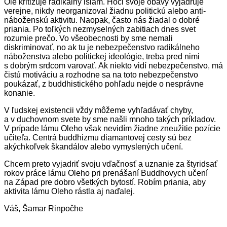
Ole kritizuje radikálny islam. Hoci svoje obavy vyjadruje
verejne, nikdy neorganizoval žiadnu politickú alebo anti-
náboženskú aktivitu. Naopak, často nás žiadal o dobré
priania. Po toľkých nezmyselných zabitiach dnes svet
rozumie prečo. Vo všeobecnosti by sme nemali
diskriminovať, no ak tu je nebezpečenstvo radikálneho
náboženstva alebo politickej ideológie, treba pred nimi
s dobrým srdcom varovať. Ak niekto vidí nebezpečenstvo, má
čistú motiváciu a rozhodne sa na toto nebezpečenstvo
poukázať, z buddhistického pohľadu nejde o nesprávne
konanie.
V ľudskej existencii vždy môžeme vyhľadávať chyby,
a v duchovnom svete by sme našli mnoho takých príkladov.
V prípade lámu Oleho však nevidím žiadne zneužitie pozície
učiteľa. Centrá buddhizmu diamantovej cesty sú bez
akýchkoľvek škandálov alebo vymyslených učení.
Chcem preto vyjadriť svoju vďačnosť a uznanie za štyridsať
rokov práce lámu Oleho pri prenášaní Buddhovych učení
na Západ pre dobro všetkých bytostí. Robím priania, aby
aktivita lámu Oleho rástla aj naďalej.
Váš, Šamar Rinpočhe