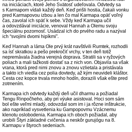
na iniciáciach, ktoré Jeho Svätosť udeľovala. Odvtedy sa
s Karmapom vídali každý deň. Keď prišli hostia, čakali vonku
pred Karmapovou izbou a len čo mal Karmapa opäť voľný
čas, zavolal ich späť k sebe. Vždy keď Karmapa učil
a odovzdával iniciácie, venoval Hannah a Olemu svoju
špeciálnu pozornosť. Usádzal ich do prvého radu a nazýval
ich “svojími dvomi hipíkmi”.
Keď Hannah a láma Ole prvý krát navštívili Rumtek, rozhodli
sa ísť skratkou a pešo prekročiť vrchy, v ten deň totiž
nepremávala žiadna verejná doprava. Stratili sa v ryžových
poliach a mali tažkosti dostať sa z nich von. Objavila sa však
vrana, ktorá pred nimi znovu a znovu vzlietala a pristávala
a takto ich viedla cez polia dovtedy, až kým neuvideli kláštor.
Cesta cez kopce trvala mnoho hodín, dorazili však ešte pred
zotmením.
Karmapa ich odvtedy každý deň učil dharmu a požiadal
Tengu Rinpočheho, aby pri výuke asistoval. Hoci som sám
bol ešte veľmi mladý, odovzdal som im i ja rôzne inštrukcie,
ako napríklad vysvetlenia ku Gampopovmu Vzácnemu
klenotu oslobodenia. Karmapa ich oboch požiadal, aby
urobili Štyri základné cvičenia a neskôr gurujógu na 8.
Karmapu v štyroch sedeniach.