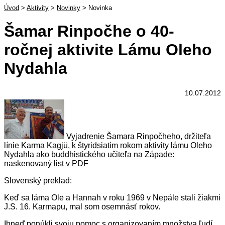
Úvod
>
Aktivity
>
Novinky
>
Novinka
Šamar Rinpočhe o 40-
ročnej aktivite Lámu Oleho
Nydahla
10.07.2012
Vyjadrenie Šamara Rinpočheho, držiteľa
línie Karma Kagjü, k štyridsiatim rokom aktivity lámu Oleho
Nydahla ako buddhistického učiteľa na Západe:
naskenovaný list v PDF
Slovenský preklad:
Keď sa láma Ole a Hannah v roku 1969 v Nepále stali žiakmi
J.S. 16. Karmapu, mal som osemnásť rokov.
Ihneď ponúkli svoju pomoc s organizovaním množstva ľudí