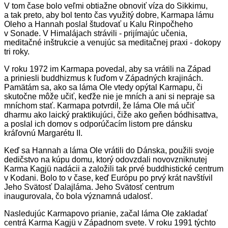
V tom čase bolo veľmi obtiažne obnoviť víza do Sikkimu,
a tak preto, aby bol tento čas využitý dobre, Karmapa lámu
Oleho a Hannah poslal študovať u Kalu Rinpočheho
v Sonade. V Himalájach strávili - prijímajúc učenia,
meditačné inštrukcie a venujúc sa meditačnej praxi - dokopy
tri roky.
V roku 1972 im Karmapa povedal, aby sa vrátili na Západ
a priniesli buddhizmus k ľuďom v Západných krajinách.
Pamätám sa, ako sa láma Ole vtedy opýtal Karmapu, či
skutočne môže učiť, keďže nie je mních a ani si nepraje sa
mníchom stať. Karmapa potvrdil, že láma Ole má učiť
dharmu ako laický praktikujúci, čiže ako geňen bódhisattva,
a poslal ich domov s odporúčacím listom pre dánsku
kráľovnú Margarétu II.
Keď sa Hannah a láma Ole vrátili do Dánska, použili svoje
dedičstvo na kúpu domu, ktorý odovzdali novovzniknutej
Karma Kagjü nadácii a založili tak prvé buddhistické centrum
v Kodani. Bolo to v čase, keď Európu po prvý krát navštívil
Jeho Svätosť Dalajláma. Jeho Svätosť centrum
inaugurovala, čo bola významná udalosť.
Nasledujúc Karmapovo prianie, začal láma Ole zakladať
centrá Karma Kagjü v Západnom svete. V roku 1991 týchto