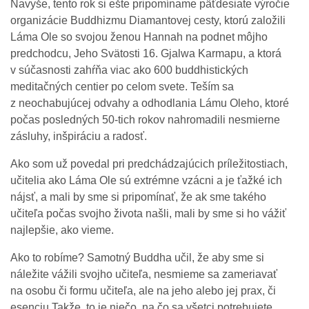
Navyše, tento rok si ešte pripomíname päťdesiate výročie
organizácie Buddhizmu Diamantovej cesty, ktorú založili
Láma Ole so svojou ženou Hannah na podnet môjho
predchodcu, Jeho Svätosti 16. Gjalwa Karmapu, a ktorá
v súčasnosti zahŕňa viac ako 600 buddhistických
meditačných centier po celom svete. Teším sa
z neochabujúcej odvahy a odhodlania Lámu Oleho, ktoré
počas posledných 50-tich rokov nahromadili nesmierne
zásluhy, inšpiráciu a radosť.
Ako som už povedal pri predchádzajúcich príležitostiach,
učitelia ako Láma Ole sú extrémne vzácni a je ťažké ich
nájsť, a mali by sme si pripomínať, že ak sme takého
učiteľa počas svojho života našli, mali by sme si ho vážiť
najlepšie, ako vieme.
Ako to robíme? Samotný Buddha učil, že aby sme si
náležite vážili svojho učiteľa, nesmieme sa zameriavať
na osobu či formu učiteľa, ale na jeho alebo jej prax, či
esenciu.Takže, to je niečo, na čo sa všetci potrebujete