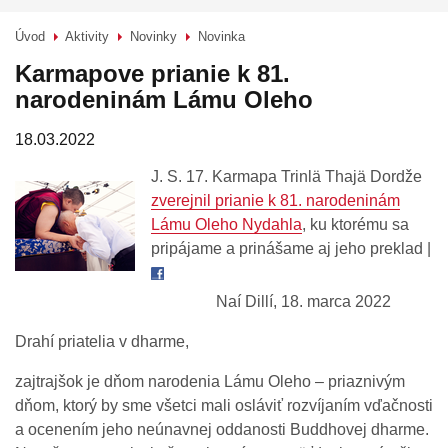
Úvod
Aktivity
Novinky
Novinka
>
>
>
Karmapove prianie k 81.
narodeninám Lámu Oleho
18.03.2022
J. S. 17. Karmapa Trinlä Thajä Dordže
zverejnil prianie k 81. narodeninám
Lámu Oleho Nydahla
, ku ktorému sa
pripájame a prinášame aj jeho preklad |
Naí Dillí, 18. marca 2022
Drahí priatelia v dharme,
zajtrajšok je dňom narodenia Lámu Oleho – priaznivým
dňom, ktorý by sme všetci mali osláviť rozvíjaním vďačnosti
a ocenením jeho neúnavnej oddanosti Buddhovej dharme.