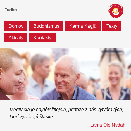
Domov
Buddhizmus
Karma Kagjü
Texty
Aktivity
Kontakty
Meditácia je najdôležitejšia, pretože z nás vytvára tých,
ktorí vytvárajú štastie.
Láma Ole Nydahl