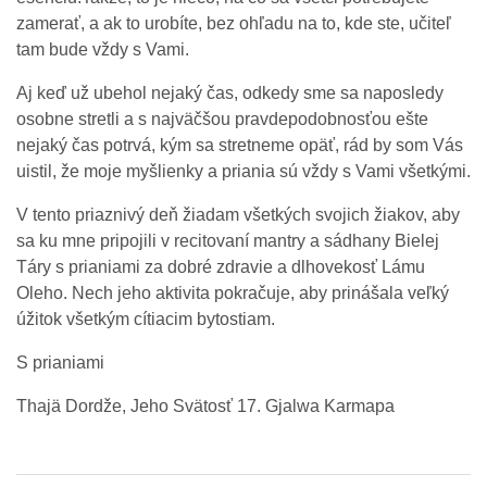
zamerať, a ak to urobíte, bez ohľadu na to, kde ste, učiteľ
tam bude vždy s Vami.
Aj keď už ubehol nejaký čas, odkedy sme sa naposledy
osobne stretli a s najväčšou pravdepodobnosťou ešte
nejaký čas potrvá, kým sa stretneme opäť, rád by som Vás
uistil, že moje myšlienky a priania sú vždy s Vami všetkými.
V tento priaznivý deň žiadam všetkých svojich žiakov, aby
sa ku mne pripojili v recitovaní mantry a sádhany Bielej
Táry s prianiami za dobré zdravie a dlhovekosť Lámu
Oleho. Nech jeho aktivita pokračuje, aby prinášala veľký
úžitok všetkým cítiacim bytostiam.
S prianiami
Thajä Dordže, Jeho Svätosť 17. Gjalwa Karmapa