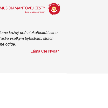
eme každý deň niekoľkokrát silno
šťastie všetkým bytostiam, strach
ne odíde.
Láma Ole Nydahl