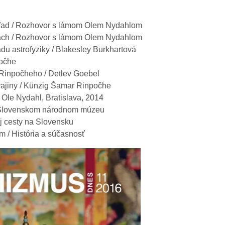
 pohľad / Rozhovor s lámom Olem Nydahlom
rách / Rozhovor s lámom Olem Nydahlom
du astrofyziky / Blakesley Burkhartová
počhe
Rinpočheho / Detlev Goebel
krajiny / Künzig Šamar Rinpočhe
 Ole Nydahl, Bratislava, 2014
 v Slovenskom národnom múzeu
 cesty na Slovensku
m / História a súčasnosť