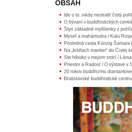
OBSAH
Ide o to, nikdy nestratiť čistý
O bývaní v buddhistických cent
Štyri základné myšlienky z pohľa
Myseľ a mahámudra / Kalu Rin
Posledná cesta Künzig Šamara 
Na „krídlach mantier“ do Čistej 
Ste hlboko v mojom srdci / Láma
Priestor a Radosť / O výstave
20 rokov buddhizmu diamantovej
Bratislavské buddhistické centru