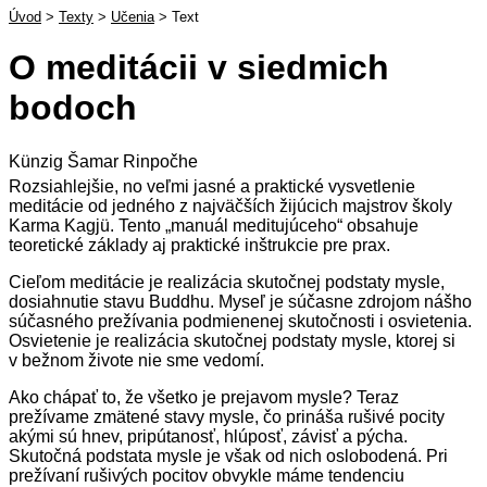
Úvod
>
Texty
>
Učenia
>
Text
O meditácii v siedmich
bodoch
Künzig Šamar Rinpočhe
Rozsiahlejšie, no veľmi jasné a praktické vysvetlenie
meditácie od jedného z najväčších žijúcich majstrov školy
Karma Kagjü. Tento „manuál meditujúceho“ obsahuje
teoretické základy aj praktické inštrukcie pre prax.
Cieľom meditácie je realizácia skutočnej podstaty mysle,
dosiahnutie stavu Buddhu. Myseľ je súčasne zdrojom nášho
súčasného prežívania podmienenej skutočnosti i osvietenia.
Osvietenie je realizácia skutočnej podstaty mysle, ktorej si
v bežnom živote nie sme vedomí.
Ako chápať to, že všetko je prejavom mysle? Teraz
prežívame zmätené stavy mysle, čo prináša rušivé pocity
akými sú hnev, pripútanosť, hlúposť, závisť a pýcha.
Skutočná podstata mysle je však od nich oslobodená. Pri
prežívaní rušivých pocitov obvykle máme tendenciu