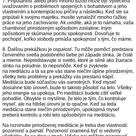
7. Pripútanosť alebo príliš mnoho túžob môže byť vyliečená
uvažovaním o problémoch spojených s bohatstvom a jeho
vlastnením a kontempláciou príčiny a následku. Keď ste sa
pripútali k svojmu majetku, musíte vynaložiť mnoho ťažkej
práce na jeho zachovanie. Ak uvidíte, aká je to námaha, vaša
chamtivosť prirodzeným spôsobom zoslabne. Iným
spôsobom je skúmanie pocitu spokojnosti. Dovoľuje to
pochopiť, koľko slobody prináša spokojnosť s tým, čo máme.
8. Ďalšou prekážkou je ospalosť. Tu môže pomôcť predstava
červeného svetla podobného farbe pri západe slnka. Je čisté
a mierne. Nepredstavujte si svetlo, ktoré je silné ako žiariace
slnko na poludnie, to nepomôže. Keď si zvyknete
na meditáciu a tá sa pre vás stane niečím úplne prirodzeným,
všetky tieto problémy a prekážky vás prestanú trápiť.
Meditácia bude súčasťou vás samotných. Keď myseľ
dosiahne túto úroveň, bude to takisto pôsobiť na telo. Všetky
jeho energie sa upokoja. Pri meditácii budete cítiť veľké
pohodlie. Obvykle si myslíme, že telo je tým, čo kontroluje
myseľ, ale na hlbšej úrovni je to opačne. Keď sa teda
meditácia stane niečím prirodzeným, upokojená myseľ
preberá kontrolu a robí telo spôsobilým na meditáciu.
Na rozvinutie prirodzenej meditácie je treba dve vlastnosti:
pozornosť a pamäť. Pozornosť znamená byť si vedomý