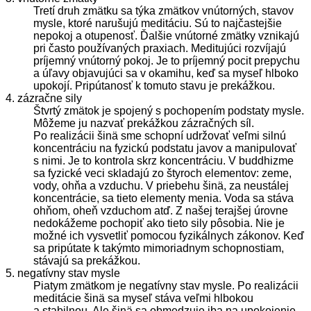
Tretí druh zmätku sa týka zmätkov vnútorných, stavov
mysle, ktoré narušujú meditáciu. Sú to najčastejšie
nepokoj a otupenosť. Ďalšie vnútorné zmätky vznikajú
pri často používaných praxiach. Meditujúci rozvíjajú
príjemný vnútorný pokoj. Je to príjemný pocit prepychu
a úľavy objavujúci sa v okamihu, keď sa myseľ hlboko
upokojí. Pripútanosť k tomuto stavu je prekážkou.
4. zázračne sily
Štvrtý zmätok je spojený s pochopením podstaty mysle.
Môžeme ju nazvať prekážkou zázračných síl.
Po realizácii šinä sme schopní udržovať veľmi silnú
koncentráciu na fyzickú podstatu javov a manipulovať
s nimi. Je to kontrola skrz koncentráciu. V buddhizme
sa fyzické veci skladajú zo štyroch elementov: zeme,
vody, ohňa a vzduchu. V priebehu šinä, za neustálej
koncentrácie, sa tieto elementy menia. Voda sa stáva
ohňom, oheň vzduchom atď. Z našej terajšej úrovne
nedokážeme pochopiť ako tieto sily pôsobia. Nie je
možné ich vysvetliť pomocou fyzikálnych zákonov. Keď
sa pripútate k takýmto mimoriadnym schopnostiam,
stávajú sa prekážkou.
5. negatívny stav mysle
Piatym zmätkom je negatívny stav mysle. Po realizácii
meditácie šinä sa myseľ stáva veľmi hlbokou
a stabilnou. Ale šinä sa obmedzuje iba na upokojenie