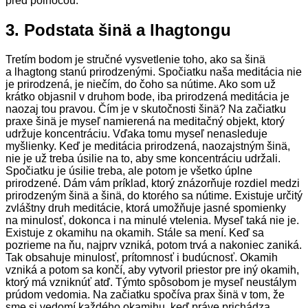
pred polnocou.
3. Podstata šinä a lhagtongu
Tretím bodom je stručné vysvetlenie toho, ako sa šinä
a lhagtong stanú prirodzenými. Spočiatku naša meditácia nie
je prirodzená, je niečím, do čoho sa nútime. Ako som už
krátko objasnil v druhom bode, iba prirodzená meditácia je
naozaj tou pravou. Čím je v skutočnosti šinä? Na začiatku
praxe šinä je myseľ namierená na meditačný objekt, ktorý
udržuje koncentráciu. Vďaka tomu myseľ nenasleduje
myšlienky. Keď je meditácia prirodzená, naozajstným šinä,
nie je už treba úsilie na to, aby sme koncentráciu udržali.
Spočiatku je úsilie treba, ale potom je všetko úplne
prirodzené. Dám vám príklad, ktorý znázorňuje rozdiel medzi
prirodzeným šinä a šinä, do ktorého sa nútime. Existuje určitý
zvláštny druh meditácie, ktorá umožňuje jasné spomienky
na minulosť, dokonca i na minulé vtelenia. Myseľ taká nie je.
Existuje z okamihu na okamih. Stále sa mení. Keď sa
pozrieme na ňu, najprv vzniká, potom trvá a nakoniec zaniká.
Tak obsahuje minulosť, prítomnosť i budúcnosť. Okamih
vzniká a potom sa končí, aby vytvoril priestor pre iný okamih,
ktorý má vzniknúť atď. Týmto spôsobom je myseľ neustálym
prúdom vedomia. Na začiatku spočíva prax šinä v tom, že
sme si vedomí každého okamihu, keď práve prichádza.