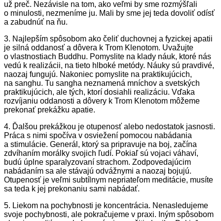
už preč. Nezávisle na tom, ako veľmi by sme rozmýšľali
o minulosti, nezmeníme ju. Mali by sme jej teda dovoliť odísť
a zabudnúť na ňu.
3. Najlepším spôsobom ako čeliť duchovnej a fyzickej apatii
je silná oddanosť a dôvera k Trom Klenotom. Uvažujte
o vlastnostiach Buddhu. Pomyslite na klady náuk, ktoré nás
vedú k realizácii, na tieto hlboké metódy. Náuky sú pravdivé,
naozaj fungujú. Nakoniec pomyslite na praktikujúcich,
na sanghu. Tu sangha neznamená mníchov a svetských
praktikujúcich, ale tých, ktorí dosiahli realizáciu. Vďaka
rozvíjaniu oddanosti a dôvery k Trom Klenotom môžeme
prekonať prekážku apatie.
4. Ďalšou prekážkou je otupenosť alebo nedostatok jasnosti.
Práca s nimi spočíva v osviežení pomocou nabádania
a stimulácie. Generál, ktorý sa pripravuje na boj, začína
zdvíhaním morálky svojich ľudí. Pokiaľ sú vojaci váhaví,
budú úplne sparalyzovaní strachom. Zodpovedajúcim
nabádaním sa ale stávajú odvážnymi a naozaj bojujú.
Otupenosť je veľmi subtílnym nepriateľom meditácie, musíte
sa teda k jej prekonaniu sami nabádať.
5. Liekom na pochybnosti je koncentrácia. Nenasledujeme
svoje pochybnosti, ale pokračujeme v praxi. Iným spôsobom