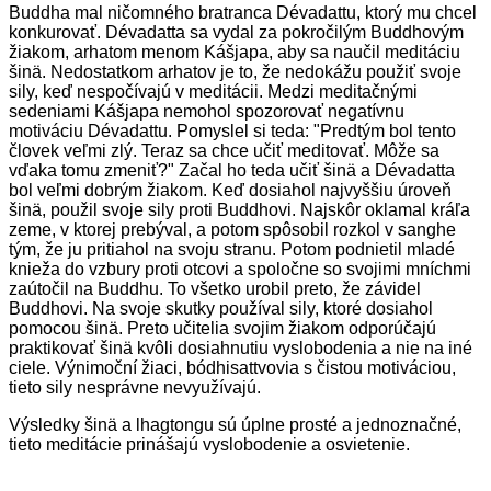
Buddha mal ničomného bratranca Dévadattu, ktorý mu chcel
konkurovať. Dévadatta sa vydal za pokročilým Buddhovým
žiakom, arhatom menom Kášjapa, aby sa naučil meditáciu
šinä. Nedostatkom arhatov je to, že nedokážu použiť svoje
sily, keď nespočívajú v meditácii. Medzi meditačnými
sedeniami Kášjapa nemohol spozorovať negatívnu
motiváciu Dévadattu. Pomyslel si teda: "Predtým bol tento
človek veľmi zlý. Teraz sa chce učiť meditovať. Môže sa
vďaka tomu zmeniť?" Začal ho teda učiť šinä a Dévadatta
bol veľmi dobrým žiakom. Keď dosiahol najvyššiu úroveň
šinä, použil svoje sily proti Buddhovi. Najskôr oklamal kráľa
zeme, v ktorej prebýval, a potom spôsobil rozkol v sanghe
tým, že ju pritiahol na svoju stranu. Potom podnietil mladé
knieža do vzbury proti otcovi a spoločne so svojimi mníchmi
zaútočil na Buddhu. To všetko urobil preto, že závidel
Buddhovi. Na svoje skutky používal sily, ktoré dosiahol
pomocou šinä. Preto učitelia svojim žiakom odporúčajú
praktikovať šinä kvôli dosiahnutiu vyslobodenia a nie na iné
ciele. Výnimoční žiaci, bódhisattvovia s čistou motiváciou,
tieto sily nesprávne nevyužívajú.
Výsledky šinä a lhagtongu sú úplne prosté a jednoznačné,
tieto meditácie prinášajú vyslobodenie a osvietenie.