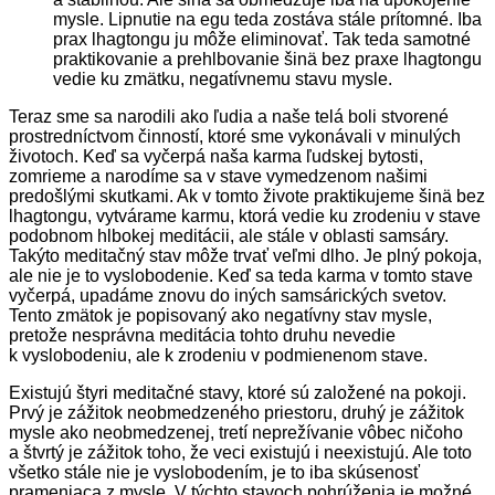
mysle. Lipnutie na egu teda zostáva stále prítomné. Iba
prax lhagtongu ju môže eliminovať. Tak teda samotné
praktikovanie a prehlbovanie šinä bez praxe lhagtongu
vedie ku zmätku, negatívnemu stavu mysle.
Teraz sme sa narodili ako ľudia a naše telá boli stvorené
prostredníctvom činností, ktoré sme vykonávali v minulých
životoch. Keď sa vyčerpá naša karma ľudskej bytosti,
zomrieme a narodíme sa v stave vymedzenom našimi
predošlými skutkami. Ak v tomto živote praktikujeme šinä bez
lhagtongu, vytvárame karmu, ktorá vedie ku zrodeniu v stave
podobnom hlbokej meditácii, ale stále v oblasti samsáry.
Takýto meditačný stav môže trvať veľmi dlho. Je plný pokoja,
ale nie je to vyslobodenie. Keď sa teda karma v tomto stave
vyčerpá, upadáme znovu do iných samsárických svetov.
Tento zmätok je popisovaný ako negatívny stav mysle,
pretože nesprávna meditácia tohto druhu nevedie
k vyslobodeniu, ale k zrodeniu v podmienenom stave.
Existujú štyri meditačné stavy, ktoré sú založené na pokoji.
Prvý je zážitok neobmedzeného priestoru, druhý je zážitok
mysle ako neobmedzenej, tretí neprežívanie vôbec ničoho
a štvrtý je zážitok toho, že veci existujú i neexistujú. Ale toto
všetko stále nie je vyslobodením, je to iba skúsenosť
prameniaca z mysle. V týchto stavoch pohrúženia je možné