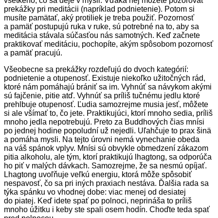
všetkého, čo sa deje v mysli. Vďaka nej môžete pozorovať
prekážky pri meditácii (napríklad podnietenie). Potom si
musíte pamätať, aký protiliek je treba použiť. Pozornosť
a pamäť postupujú ruka v ruke, sú potrebné na to, aby sa
meditácia stávala súčasťou nás samotných. Keď začnete
praktikovať meditáciu, pochopíte, akým spôsobom pozornosť
a pamäť pracujú.
Všeobecne sa prekážky rozdeľujú do dvoch kategórií:
podnietenie a otupenosť. Existuje niekoľko užitočných rád,
ktoré nám pomáhajú brániť sa im. Vyhnúť sa návykom akými
sú fajčenie, pitie atď. Vyhnúť sa príliš tučnému jedlu ktoré
prehlbuje otupenosť. Ľudia samozrejme musia jesť, môžete
si ale všímať to, čo jete. Praktikujúci, ktorí mnoho sedia, príliš
mnoho jedla nepotrebujú. Preto za Buddhových čias mnísi
po jednej hodine popoludní už nejedli. Uľahčuje to prax šinä
a pomáha mysli. Na tejto úrovni nemá vynechanie obeda
na váš spánok vplyv. Mnísi sú obvykle obmedzení zákazom
pitia alkoholu, ale tým, ktorí praktikujú lhagtong, sa odporúča
ho piť v malých dávkach. Samozrejme, že sa nesmú opíjať.
Lhagtong uvoľňuje veľkú energiu, ktorá môže spôsobiť
nespavosť, čo sa pri iných praxiach nestáva. Ďalšia rada sa
týka spánku vo vhodnej dobe: viac menej od desiatej
do piatej. Keď idete spať po polnoci, neprináša to príliš
mnoho úžitku i keby ste spali osem hodín. Choďte teda spať