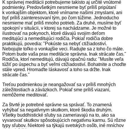
K správnej meditácii potrebujeme takisto aj určité vnútorné
podmienky. Predovšetkým nesmieme byť príliš pripútaní
k vonkajším objektom, ktoré vnímame našimi zmyslami, ani
byť príliš zainteresovaní tým, po čom túžime. Jednoducho
nesmieme mať príliš mnoho potrieb. Za druhé, musíme byť
spokojní v situácii, v ktorej sa nachádzame. Je možné to
ilustrovať na pokynoch, ktoré dávajú svojim deťom
meditujúci a nemeditujúci rodičia. Pokiaľ rodičia dobre
praktikujú, povedia: "Pokúste sa nebyť ctižiadostiví.
Nebojujte toľko o vonkajšie veci. Radujte sa z toho čo máte.
Potom bude vaša prax meditácie správna. Inak strácate čas."
Rodičia, ktorí nemeditujú, dávajú opačnú radu: "Musíte veľa
túžiť po úspechu a byť veľmi ctižiadostiví. Bohatnite a choďte
stále vpred. Hromaďte láskavosť a toho sa držte. Inak
strácate čas."
Treťou podmienkou je neangažovať sa v príliš mnohých
záležitostiach a záväzkoch. Pokiaľ sme príliš viazaní,
nemôžeme meditovať.
Za štvrté je potrebné správne sa správať. To znamená
vyhýbať sa negatívnym skutkom, ktoré škodia druhým.
Všetky buddhistické sľuby sa zameriavajú na to, ako sa
vyvarovať skutkov spôsobujúcich negatívnu karmu. Sú rôzne
typy sľubov. Niektoré sa týkajú svetských osôb, iné mníchov