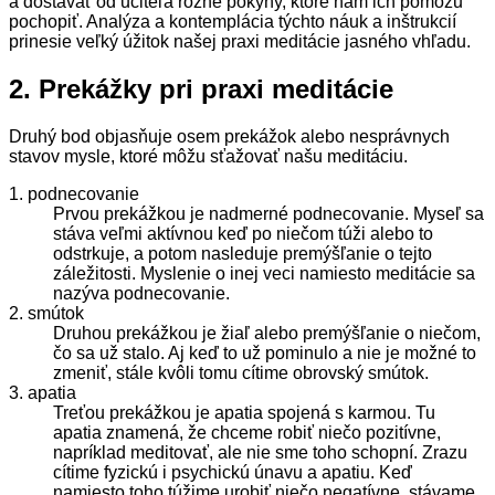
a dostávať od učiteľa rôzne pokyny, ktoré nám ich pomôžu
pochopiť. Analýza a kontemplácia týchto náuk a inštrukcií
prinesie veľký úžitok našej praxi meditácie jasného vhľadu.
2. Prekážky pri praxi meditácie
Druhý bod objasňuje
osem prekážok alebo nesprávnych
stavov mysle
, ktoré môžu sťažovať našu meditáciu.
1. podnecovanie
Prvou prekážkou je nadmerné podnecovanie. Myseľ sa
stáva veľmi aktívnou keď po niečom túži alebo to
odstrkuje, a potom nasleduje premýšľanie o tejto
záležitosti. Myslenie o inej veci namiesto meditácie sa
nazýva podnecovanie.
2. smútok
Druhou prekážkou je žiaľ alebo premýšľanie o niečom,
čo sa už stalo. Aj keď to už pominulo a nie je možné to
zmeniť, stále kvôli tomu cítime obrovský smútok.
3. apatia
Treťou prekážkou je apatia spojená s karmou. Tu
apatia znamená, že chceme robiť niečo pozitívne,
napríklad meditovať, ale nie sme toho schopní. Zrazu
cítime fyzickú i psychickú únavu a apatiu. Keď
namiesto toho túžime urobiť niečo negatívne, stávame