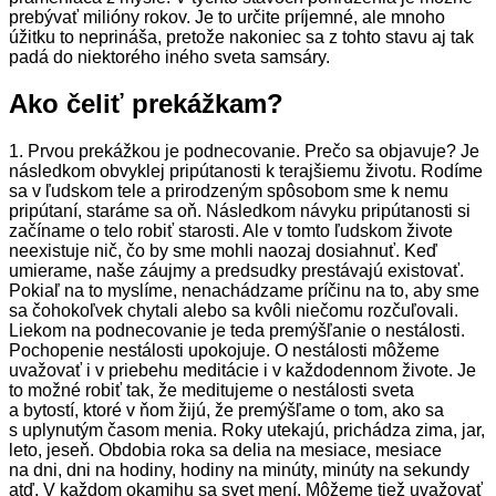
prebývať milióny rokov. Je to určite príjemné, ale mnoho
úžitku to neprináša, pretože nakoniec sa z tohto stavu aj tak
padá do niektorého iného sveta samsáry.
Ako čeliť prekážkam?
1. Prvou prekážkou je podnecovanie. Prečo sa objavuje? Je
následkom obvyklej pripútanosti k terajšiemu životu. Rodíme
sa v ľudskom tele a prirodzeným spôsobom sme k nemu
pripútaní, staráme sa oň. Následkom návyku pripútanosti si
začíname o telo robiť starosti. Ale v tomto ľudskom živote
neexistuje nič, čo by sme mohli naozaj dosiahnuť. Keď
umierame, naše záujmy a predsudky prestávajú existovať.
Pokiaľ na to myslíme, nenachádzame príčinu na to, aby sme
sa čohokoľvek chytali alebo sa kvôli niečomu rozčuľovali.
Liekom na podnecovanie je teda premýšľanie o nestálosti.
Pochopenie nestálosti upokojuje. O nestálosti môžeme
uvažovať i v priebehu meditácie i v každodennom živote. Je
to možné robiť tak, že meditujeme o nestálosti sveta
a bytostí, ktoré v ňom žijú, že premýšľame o tom, ako sa
s uplynutým časom menia. Roky utekajú, prichádza zima, jar,
leto, jeseň. Obdobia roka sa delia na mesiace, mesiace
na dni, dni na hodiny, hodiny na minúty, minúty na sekundy
atď. V každom okamihu sa svet mení. Môžeme tiež uvažovať