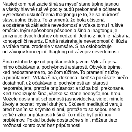
Následkom realizácie šinä sa myseľ stane úplne jasnou
a všetky hlavné rušivé pocity budú prekonané a očistené.
Výsledkom uskutočnenia lhagtongu je to, že sa múdrosť
stáva úplne čistou. To znamená, že bola očistená
a odstránená základná nevedomosť a vďaka tomu i rušivé
emócie. Iným spôsobom pôsobenia šinä a lhagtongu je
zmiznutie dvoch druhov obmedzení. Jedno z nich je nástraha
koncepcií či neuróz. Druhá nástraha je nevedomosť či ilúzia
a vďaka tomu zrodenie v samsáre. Šinä oslobodzuje
od závojov koncepcií, lhagtong od závojov nevedomosti.
Šinä oslobodzuje od pripútanosti k javom. Vykračuje sa
mimo očakávania, pochybnosti a starosti. Obvykle trpíme,
keď nedostaneme to, po čom túžime. To pramení z túžby
a pripútanosti. Vďaka šinä, dokonca i keď sa pokúšate niečo
dosiahnuť, už očakávanie, pochybnosti ani starosti
nepotrebujete, pretože pripútanosť a túžba boli prekonané.
Keď zrealizujete šinä, všetko sa stane neobyčajnou hrou.
Môžete dosiahnuť schopnosti jasnovidectva, vidieť minulé
životy a poznať myseľ druhých. Skúsení meditujúci varujú
pred hraním sa s týmito silami, pretože to so sebou nesie
veľké riziko pripútanosti k šinä, čo môže byť príčinou
problémov. Pokiaľ budete dostatočne silní, môžete tieto
možnosti kontrolovať bez pripútanosti.