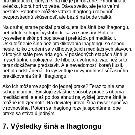
praktikujúcich, ktorých šinä nie je prirodzené. Pripomína to
sviečku, ktorá horí vo vetre. Dáva svetlo, ale je to veľmi
nestále. Podobne môžete vďaka lhagtongu rozvinúť
bezprostrednú skúsenosť, ale bez šinä bude vratká.
Na druhej strane pokiaľ praktikujete iba šinä bez lhagtongu,
nebudete schopní vyslobodiť sa zo samsáry. Bolo to
vysvetlené skôr pri popisovaní prekážok pri meditácii.
Uskutočnenie šinä bez praktikovania lhagtongu so sebou
nesie riziko zrodení sa v dlhotrvajúcich meditačných stavoch,
v ktorých stále prevláda ego. V posledných etapách šinä je
myseľ úplne upokojená. Je hlboko uvoľnená, viac než si to
teraz dokážeme predstaviť. Ale nevedomosť, koreň ilúzií,
nebola odstránená. To vysvetľuje nevyhnutnosť súčasného
praktikovania šinä i lhagtongu.
Ako ich môžeme spojiť do jednej praxe? Teraz to nie sme
schopní urobiť. Existujú zvláštne spôsoby práce s oboma
meditáciami, ale až po dosiahnutí najvyššej úrovne šinä je
možné ich zjednotiť. Na deviatej úrovni šinä myseľ spočíva
v rovnováhe. Potom sa lhagtong rozvíja spontánne, obe
praxe sa stávajú jedným.
7. Výsledky šinä a lhagtongu