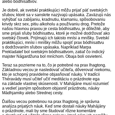
alebo bódhisattvov.
Je dobré, ak svetskí praktikujúci môžu prijať päť svetských
sľubov, ktoré sa v sanskrte nazývajú upásaka. Zaväzujú nás
vyhýbať sa zabíjaniu, kradnutiu, klamaniu, spôsobovaniu
krivdy skrz sex, pitiu alkoholu a používaniu drog. Pretože
našou hlavnou praxou je cesta bódhisattvu, je dôležité, aby
sme prijali sľuby bódhisattvu, ktoré je možné dodržovať ako
svetský človek. Prijímajú ich takisto mnísi a mníšky. Svetskí
praktikujúci, mnísi i mníšky môžu spojiť prax bódhisattvu
s dodržovaním sľubov upásaka. Napríklad Marpa
Prekladateľ bol svetským bódhisattvom, zatiaľ čo indický
majster Nágardžuna bol mníchom. Obaja boli osvietení.
Teraz sa pozrieme na to, čo je potrebné na prax lhagtong.
Základnou vecou je nasledovať učiteľa, dôverovať niekomu,
kto je schopný pravidelne objasňovať náuky. V tradícii
Théravády musí učiteľ učiť meditáciu o prázdnote ega
na základe vlastnej skúsenosti. V Mahájáne musí rozumieť
a vedieť jasným spôsobom objasniť prázdnotu, náuky
Mádhjamiky alebo Strednej cesty.
Ďalšou vecou potrebnou na prax lhagtong, je správna
analýza prijatých náuk. Keď sme dostali náuky Mahájány
o prázdnote, mali by sme študovať rôzne komentáre