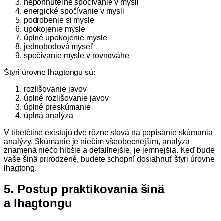
nepohnuteľné spočívanie v mysli
energické spočívanie v mysli
podrobenie si mysle
upokojenie mysle
úplné upokojenie mysle
jednobodová myseľ
spočívanie mysle v rovnováhe
Štyri úrovne lhagtongu sú:
rozlišovanie javov
úplné rozlišovanie javov
úplné preskúmanie
úplná analýza
V tibetčtine existujú dve rôzne slová na popísanie skúmania
analýzy. Skúmanie je niečím všeobecnejším, analýza
znamená niečo hlbšie a detailnejšie, je jemnejšia. Keď bude
vaše šinä prirodzené, budete schopní dosiahnuť štyri úrovne
lhagtong.
5. Postup praktikovania šinä
a lhagtongu