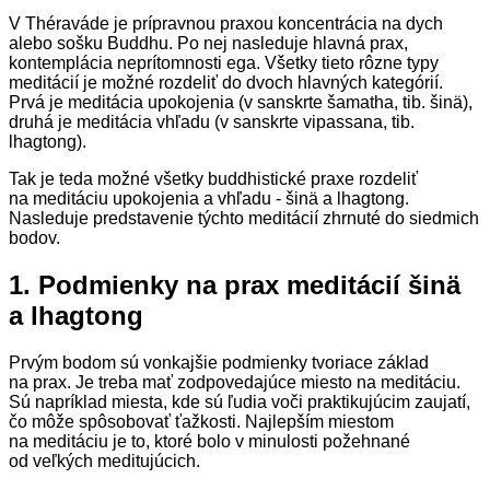
V Théraváde je prípravnou praxou koncentrácia na dych
alebo sošku Buddhu. Po nej nasleduje hlavná prax,
kontemplácia neprítomnosti ega. Všetky tieto rôzne typy
meditácií je možné rozdeliť do dvoch hlavných kategórií.
Prvá je meditácia upokojenia (v sanskrte šamatha, tib. šinä),
druhá je meditácia vhľadu (v sanskrte vipassana, tib.
lhagtong).
Tak je teda možné všetky buddhistické praxe rozdeliť
na meditáciu upokojenia a vhľadu - šinä a lhagtong.
Nasleduje predstavenie týchto meditácií zhrnuté do siedmich
bodov.
1. Podmienky na prax meditácií šinä
a lhagtong
Prvým bodom sú vonkajšie podmienky tvoriace základ
na prax. Je treba mať zodpovedajúce miesto na meditáciu.
Sú napríklad miesta, kde sú ľudia voči praktikujúcim zaujatí,
čo môže spôsobovať ťažkosti. Najlepším miestom
na meditáciu je to, ktoré bolo v minulosti požehnané
od veľkých meditujúcich.