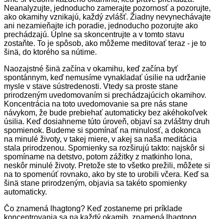
Neanalyzujte, jednoducho zamerajte pozornosť a pozorujte,
ako okamihy vznikajú, každý zvlášť. Žiadny nevynechávajte
ani nezamieňajte ich poradie, jednoducho pozorujte ako
prechádzajú. Úplne sa skoncentrujte a v tomto stavu
zostaňte. To je spôsob, ako môžeme meditovať teraz - je to
šinä, do ktorého sa nútime.
Naozajstné šinä začína v okamihu, keď začína byť
spontánnym, keď nemusíme vynakladať úsilie na udržanie
mysle v stave sústredenosti. Vtedy sa proste stane
prirodzeným uvedomovaním si prechádzajúcich okamihov.
Koncentrácia na toto uvedomovanie sa pre nás stane
návykom, že bude prebiehať automaticky bez akéhokoľvek
úsilia. Keď dosiahneme túto úroveň, objaví sa zvláštny druh
spomienok. Budeme si spomínať na minulosť, a dokonca
na minulé životy, v takej miere, v akej sa naša meditácia
stala prirodzenou. Spomienky sa rozširujú takto: najskôr si
spomíname na detstvo, potom zážitky z matkinho lona,
neskôr minulé životy. Pretože ste to všetko prežili, môžete si
na to spomenúť rovnako, ako by ste to urobili včera. Keď sa
šinä stane prirodzeným, objavia sa takéto spomienky
automaticky.
Čo znamená lhagtong? Keď zostaneme pri príklade
koncentrovania sa na každý okamih, znamená lhagtong