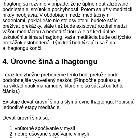
lhagtong sa rozvinie v prípade, že je úplne neutralizované
podnietenie, smútok a pochybnosti. Potom sa už v meditácii
nikdy neobjavia. V obdobiach medzi meditačnými
sedeniami, pokiaľ ešte nie ste osvietení, budete stále
prežívať prekážky, stále tiež bude existovať rozdiel medzi
vašou meditáciou a nemeditáciou. Ale až keď úplne
uskutočníte šinä a lhagtong, vaša meditácia bude od týchto
prekážok oslobodená. Tým tretí bod týkajúci sa šinä
a lhagtongu končí.
4. Úrovne šinä a lhagtongu
Teraz len zbežne preberieme tento bod, pretože bude
podrobnejšie vysvetlený neskôr. (Rinpočhe poukazuje
na výklad náuk mahámudry, ktoré nie sú súčasťou tohto
článku.)
Existuje deväť úrovní šinä a štyri úrovne lhagtongu. Popisujú
jednotlivé etapy meditácie.
Deväť úrovní šinä sú:
vnútorné spočívanie v mysli
neprerušované spočívanie v mysli