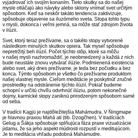
vyjadrovať ich svojím konaním. Tieto skutky sa do našej
mysle otláčajú ako návyky alebo sklony vnímať svet určitým
spôsobom. Keď sa neskôr takáto tendencia zaktivizuje,
spôsobuje objavenie sa iluzórneho sveta. Stopa tohto typu
v mysli, dokonca i veľmi jemná, sa môže stať zdrojom života
v ilúzii.
Svet, ktorý teraz prežívame, sa o takéto stopy vytvorené
následkom minulých skutkov opiera. Tak myseľ spôsobuje
nepretržitý beh ilúzií. Počet týchto stôp, ktoré sa môžu
v našej mysli nazhromaždiť, je neobmedzený a každá z nich
bude neustále znovu vytvárať ilúzie. Podmienená existencia
alebo svet, aký dnes prežívame, je teda bez počiatku a bez
konca. Týmto spôsobom je všetko čo prežívame produktom
našej vlastnej mysle. Cieľom meditácie je poskytnúť zručné
prostriedky na odstránenie týchto ilúzií. Pokiaľ budeme
schopní v určitú chvíľu odvrhnúť ilúziu, potom nekonečné
dojmy, karmické stopy zaniknú prirodzeným spôsobom samé
od seba.
V tradícii Kagjü je najdôležitejšia Mahámudra. V Ňingmape
je hlavnou praxou Mahá ati (tib. Dzogčhen). V tradíciách
Gelug a Šákja spôsobuje splňujúca fáza praxe vizualizácie
jidamu, že sa jeho aspekt múdrosti rozpustí v meditujúcom.
Je to meditácia vhľadu podobná Mahámudre.