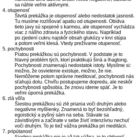
sa náhle veľmi aktívnymi.
4. otupenosť
Štvrtá prekážka je otupenosť alebo nedostatok jasnosti.
Tu musíme rozlišovať apatiu od otupenosti. Obidva
tieto javy sú spojené s karmou, ale otupenosť vychádza
viac z nášho zdravia a fyzického stavu. Napríklad
po zjedení cukru najskôr obsah glukózy v krvi stúpa
a potom veľmi klesá. Vtedy prežívame otupenosť.
5. pochybnosti
Piatou prekážkou sú pochybnosti. V podstate je to
hlavný problém tých, ktorí praktikujú šinä a lhagtong.
Pochybnosti znamenajú nedostatok istoty. Myslíme si:
možno, že osvietenie existuje, možno, že nie.
Nemôžeme potom správne meditovať, pochybnosti nás
sťahujú dolu. Chvíľu postupujeme dopredu, ale neskôr
pochybnosti spôsobia, že znovu ideme späť. Je to
veľmi úporná prekážka.
6. zlá vôľa
Šiestou prekážkou sú zlé priania voči druhým alebo
negatívne myšlienky. Znamená to byť bezohľadný,
egoistický a pyšný sám na seba. Stávate sa
závistlivými a začínate v sebe živiť intenzívnu nechuť
voči druhým. To je tiež vážna prekážka pri meditácii.
7. pripútanosť
Siedma prekážka nie je až tak vážna, je to chtivosť