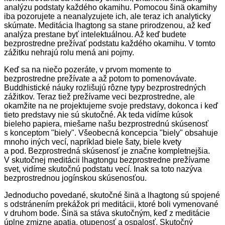
analýzu podstaty každého okamihu. Pomocou šinä okamihy
iba pozorujete a neanalyzujete ich, ale teraz ich analyticky
skúmate. Meditácia lhagtong sa stane prirodzenou, až keď
analýza prestane byť intelektuálnou. Až keď budete
bezprostredne prežívať podstatu každého okamihu. V tomto
zážitku nehrajú rolu mená ani pojmy.
Keď sa na niečo pozeráte, v prvom momente to
bezprostredne prežívate a až potom to pomenovávate.
Buddhistické náuky rozlišujú rôzne typy bezprostredných
zážitkov. Teraz tiež prežívame veci bezprostredne, ale
okamžite na ne projektujeme svoje predstavy, dokonca i keď
tieto predstavy nie sú skutočné. Ak teda vidíme kúsok
bieleho papiera, miešame našu bezprostrednú skúsenosť
s konceptom "biely". Všeobecná koncepcia "biely" obsahuje
mnoho iných vecí, napríklad biele šaty, biele kvety
a pod. Bezprostredná skúsenosť je značne kompletnejšia.
V skutočnej meditácii lhagtongu bezprostredne prežívame
svet, vidíme skutočnú podstatu vecí. Inak sa toto nazýva
bezprostrednou jogínskou skúsenosťou.
Jednoducho povedané, skutočné šinä a lhagtong sú spojené
s odstránením prekážok pri meditácii, ktoré boli vymenované
v druhom bode. Šinä sa stáva skutočným, keď z meditácie
úplne zmizne apatia, otupenosť a ospalosť. Skutočný