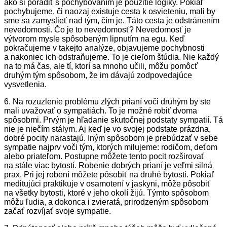
ako si poradiť s pochybovaním je použitie logiky. Pokiaľ
pochybujeme, či naozaj existuje cesta k osvieteniu, mali by
sme sa zamyslieť nad tým, čím je. Táto cesta je odstránením
nevedomosti. Čo je to nevedomosť? Nevedomosť je
výtvorom mysle spôsobeným lipnutím na egu. Keď
pokračujeme v takejto analýze, objavujeme pochybnosti
a nakoniec ich odstraňujeme. To je cieľom štúdia. Nie každý
na to má čas, ale tí, ktorí sa mnoho učili, môžu pomôcť
druhým tým spôsobom, že im dávajú zodpovedajúce
vysvetlenia.
6. Na rozuzlenie problému zlých prianí voči druhým by ste
mali uvažovať o sympatiách. To je možné robiť dvoma
spôsobmi. Prvým je hľadanie skutočnej podstaty sympatií. Tá
nie je niečím stálym. Aj keď je vo svojej podstate prázdna,
dobré pocity narastajú. Iným spôsobom je prebúdzať v sebe
sympatie najprv voči tým, ktorých milujeme: rodičom, deťom
alebo priateľom. Postupne môžete tento pocit rozširovať
na stále viac bytostí. Robenie dobrých prianí je veľmi silná
prax. Pri jej robení môžete pôsobiť na druhé bytosti. Pokiaľ
meditujúci praktikuje v osamotení v jaskyni, môže pôsobiť
na všetky bytosti, ktoré v jeho okolí žijú. Týmto spôsobom
môžu ľudia, a dokonca i zvieratá, prirodzeným spôsobom
začať rozvíjať svoje sympatie.