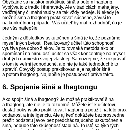
Obyčajne sa najskôr praktikuje šinä a potom lhagtong.
Vyplýva to z tradícií théravády. Ale v tradíciách mahajány,
vadžrajány či mahámudry sa tak vždy nedeje. Niekedy je
možné šinä a lhagtong praktikovať súčasne, závisí to
na konkrétnom prípade. Váš učiteľ by mal rozhodnúť, čo je
pre vás najlepšie.
Jedným z dôsledkov uskutočnenia šinä je to, že poznáme
myseľ iných bytostí. Realizovaný učiteľ túto schopnosť
využíva pre dobro žiakov. Je to rovnaká metóda ako pri
spomínaní na minulosť, učiteľ sa však koncentruje na myseľ
druhých namiesto svojej vlastnej. Samozrejme, že rozprávať
o tom je veľmi jednoduché, ale nie je také jednoduché to
spraviť. Obvyklý postup praktikovania je najskôr šinä
a potom lhagtong. Najlepšie je postupovať práve takto.
6. Spojenie šinä a lhagtongu
Ako spojiť šinä a lhagtong? Je možné praktikovať šinä
a lhagtong, ale nie je to rozumné. Môžete ísť k učiteľovi,
dostať pokyny ako praktikovať lhagtong a použiť na túto prax
oddanosť a inteligenciu. Ale aj keď dokážete bezprostredne
prežiť podstatu javov bez predchádzajúceho uskutočnenia
šinä, nebude táto skúsenosť stabilná. To isté sa týka tých