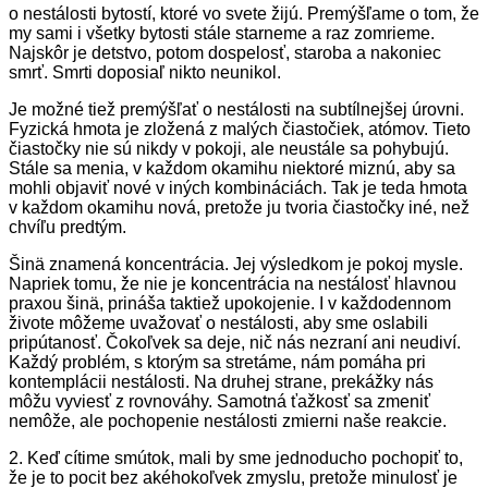
o nestálosti bytostí, ktoré vo svete žijú. Premýšľame o tom, že
my sami i všetky bytosti stále starneme a raz zomrieme.
Najskôr je detstvo, potom dospelosť, staroba a nakoniec
smrť. Smrti doposiaľ nikto neunikol.
Je možné tiež premýšľať o nestálosti na subtílnejšej úrovni.
Fyzická hmota je zložená z malých čiastočiek, atómov. Tieto
čiastočky nie sú nikdy v pokoji, ale neustále sa pohybujú.
Stále sa menia, v každom okamihu niektoré miznú, aby sa
mohli objaviť nové v iných kombináciách. Tak je teda hmota
v každom okamihu nová, pretože ju tvoria čiastočky iné, než
chvíľu predtým.
Šinä znamená koncentrácia. Jej výsledkom je pokoj mysle.
Napriek tomu, že nie je koncentrácia na nestálosť hlavnou
praxou šinä, prináša taktiež upokojenie. I v každodennom
živote môžeme uvažovať o nestálosti, aby sme oslabili
pripútanosť. Čokoľvek sa deje, nič nás nezraní ani neudiví.
Každý problém, s ktorým sa stretáme, nám pomáha pri
kontemplácii nestálosti. Na druhej strane, prekážky nás
môžu vyviesť z rovnováhy. Samotná ťažkosť sa zmeniť
nemôže, ale pochopenie nestálosti zmierni naše reakcie.
2. Keď cítime smútok, mali by sme jednoducho pochopiť to,
že je to pocit bez akéhokoľvek zmyslu, pretože minulosť je