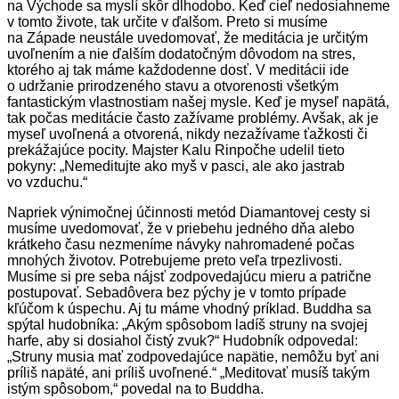
na Východe sa myslí skôr dlhodobo. Keď cieľ nedosiahneme
v tomto živote, tak určite v ďalšom. Preto si musíme
na Západe neustále uvedomovať, že meditácia je určitým
uvoľnením a nie ďalším dodatočným dôvodom na stres,
ktorého aj tak máme každodenne dosť. V meditácii ide
o udržanie prirodzeného stavu a otvorenosti všetkým
fantastickým vlastnostiam našej mysle. Keď je myseľ napätá,
tak počas meditácie často zažívame problémy. Avšak, ak je
myseľ uvoľnená a otvorená, nikdy nezažívame ťažkosti či
prekážajúce pocity. Majster Kalu Rinpočhe udelil tieto
pokyny: „Nemeditujte ako myš v pasci, ale ako jastrab
vo vzduchu.“
Napriek výnimočnej účinnosti metód Diamantovej cesty si
musíme uvedomovať, že v priebehu jedného dňa alebo
krátkeho času nezmeníme návyky nahromadené počas
mnohých životov. Potrebujeme preto veľa trpezlivosti.
Musíme si pre seba nájsť zodpovedajúcu mieru a patrične
postupovať. Sebadôvera bez pýchy je v tomto prípade
kľúčom k úspechu. Aj tu máme vhodný príklad. Buddha sa
spýtal hudobníka: „Akým spôsobom ladíš struny na svojej
harfe, aby si dosiahol čistý zvuk?“ Hudobník odpovedal:
„Struny musia mať zodpovedajúce napätie, nemôžu byť ani
príliš napäté, ani príliš uvoľnené.“ „Meditovať musíš takým
istým spôsobom,“ povedal na to Buddha.