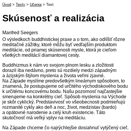
Úvod
>
Texty
>
Učenia
>
Text
Skúsenosť a realizácia
Manfred Seegers
O výsledkoch buddhistickej praxe a o tom, ako odlíšiť rôzne
meditačné zážitky, ktoré môžu byť vedľajším produktom
meditácie, od priamej skúsenosti mysle, ktorá je cieľom
všetkých meditácií diamantovej cesty.
Buddhizmus k nám vo svojom plnom lesku a zložitosti
dorazil iba nedávno, preto sú rozdiely medzi západným
a ázijským štýlom myslenia a života veľmi zjavné.
Na Západe myslíme predovšetkým lineárnym spôsobom, to
znamená, že postupujeme od určitého východiskového bodu
k určitému koncovému bodu. Našu pozornosť najčastejšie
smerujeme na konkrétny cieľ. Spôsob myslenia na Východe
je skôr cyklický. Predstavivosť vo všeobecnosti podmieňujú
rozmanité cykly ako deň a noc, život, medzistav (bardo)
a opätovné narodenie a celý kruh existencie. Táto
skutočnosť má veľký vplyv na meditáciu.
Na Západe chceme čo najrýchlejšie dosiahnuť vytýčený cieľ,