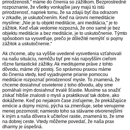
prirodzenosti,“ máme do činenia so zážitkom. Bezprostredné
rozpoznanie, že všetky vonkajšie javy majú tú istú
prirodzenosť, napriek tomu, že sa zdajú byť iba odrazom
v zrkadle, je uskutočnením. Keď na úrovni nemeditácie
myslíme: „Nie je tu objekt meditácie, ani meditácia,“ je to
zážitok. Keď však vedomie rozpozná, že ono samé je bez
objektu meditácie a bez meditácie, je to uskutočnenie. Týmto
spôsobom sa vysvetľuje, prečo je dôležité nemýliť si pojmy
zážitok a uskutočnenie.“
Ak chceme, aby sa vyššie uvedené vysvetlenia vzťahovali
na našu situáciu, nemôžu byť pre nás najvyšším cieľom
rôzne fantastické zážitky. Ak meditujeme práve z tohto
dôvodu, máme zlý postoj. So správnou praxou máme
do činenia vtedy, keď vyjadrujeme prianie pomocou
meditácie rozpoznať prirodzenosť mysle. To znamená, že
chceme dosiahnuť osvietenie z toho dôvodu, aby sme
pomáhali iným dosiahnuť trvalé šťastie. Musíme sa snažiť
získať hlbšie znalosti o mysli a praktikovať tak dobre, ako
dokážeme. Keď po nejakom čase zisťujeme, že prekážajúce
emócie a dojmy miznú, pýcha sa zmenšuje, sebe venujeme
menej pozornosti; namiesto toho sa stávame otvorenejšími
k iným a naša dôvera k učiteľovi rastie, znamená to, že sme
na dobrej ceste. Vtedy môžeme povedať, že naša prax
dharmy je úspešná.