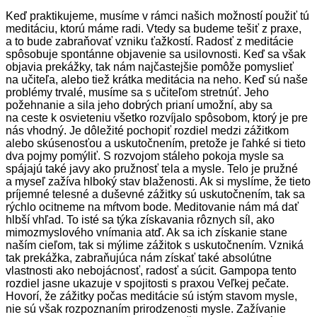
Keď praktikujeme, musíme v rámci našich možností použiť tú
meditáciu, ktorú máme radi. Vtedy sa budeme tešiť z praxe,
a to bude zabraňovať vzniku ťažkostí. Radosť z meditácie
spôsobuje spontánne objavenie sa usilovnosti. Keď sa však
objavia prekážky, tak nám najčastejšie pomôže pomyslieť
na učiteľa, alebo tiež krátka meditácia na neho. Keď sú naše
problémy trvalé, musíme sa s učiteľom stretnúť. Jeho
požehnanie a sila jeho dobrých prianí umožní, aby sa
na ceste k osvieteniu všetko rozvíjalo spôsobom, ktorý je pre
nás vhodný. Je dôležité pochopiť rozdiel medzi zážitkom
alebo skúsenosťou a uskutočnením, pretože je ľahké si tieto
dva pojmy pomýliť. S rozvojom stáleho pokoja mysle sa
spájajú také javy ako pružnosť tela a mysle. Telo je pružné
a myseľ zažíva hlboký stav blaženosti. Ak si myslíme, že tieto
príjemné telesné a duševné zážitky sú uskutočnením, tak sa
rýchlo ocitneme na mŕtvom bode. Meditovanie nám má dať
hlbší vhľad. To isté sa týka získavania rôznych síl, ako
mimozmyslového vnímania atď. Ak sa ich získanie stane
naším cieľom, tak si mýlime zážitok s uskutočnením. Vzniká
tak prekážka, zabraňujúca nám získať také absolútne
vlastnosti ako nebojácnosť, radosť a súcit. Gampopa tento
rozdiel jasne ukazuje v spojitosti s praxou Veľkej pečate.
Hovorí, že zážitky počas meditácie sú istým stavom mysle,
nie sú však rozpoznaním prirodzenosti mysle. Zažívanie