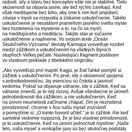
radosti, sily a stavu bez konceptov ešte nie je stabilné. Tieto
skúsenosti sa objavia jasne, ale tiež rýchlo zanikajú. Keď
však meditujeme bez toho, aby sme k nim boli pripútaní,
závoje v mysli sa rozpustia a získame uskutočnenie. Takéto
uskutočnenie je neustálym prameňom jasného svetla mysle
bez rozdelenia na myslenie a to, na čo sa myslí,
na meditujúceho a meditáciu. Takýto stav je súčasne
uskutočnenie a naplnenie. Vo svojom texte „Oceán
Skutočného Významu“ deviaty Karmapa vysvetľuje rozdiel
medzi zážitkom a uskutočnením na všetkých štyroch
stupňoch Veľkej pečate. Nasledujúci fragment podávam
vo vlastnom preklade z tibetského originálu:
„Ako vysvetľujú prví majstri Kagjü, je žiaľ ľahké pomýliť si
zážitok s uskutočnením. Po prvé, ide o skúsenosť spojenú
s jednobodovosťou. Jej esenciou sú čistota a jasnosť
vedomia. Pokiaľ sa objavuje váhanie, ide o zážitok. Keď sa
váhanie zmenší, je to istý rozvoj. Avšak všeobecne je úroveň
jednobodovosti iba zážitkom, a nie uskutočnením. Keď
na úrovni neumelosti začíname chápať, čím je nezrodená
prirodzenosť, chceme s ňou našu myseľ zoznámiť
a pomyslíme si: „O tomto hovoril učiteľ,“ je to zážitok. Ale keď
samotné vedomie rozpozná, že je bez vlastnej prirodzenosti,
je to uskutočnenie. Keď na úrovni jednochuti myslíme: „Naše
telo, naša myseľ a vonkajšie javy sú bez skutočnej podstaty