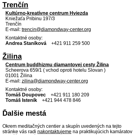
Trenčín
Kultúrno-kreatívne centrum Hviezda
Kniežaťa Pribinu 197/3
Trenčín
E-mail:
trencin@diamondway-center.org
Kontaktné osoby:
Andrea Staníková
+421 911 259 500
Žilina
Centrum buddhizmu diamantovej cesty Žilina
Scheerova 659/1 ( vchod oproti hotelu Slovan )
01001 Žilina
E-mail:
zilina@diamondway-center.org
Kontaktné osoby:
Tomáš Doupovec
+421 911 180 209
Tomáš Isteník
+421 944 478 846
Ďalšie mestá
Okrem meditačných centier a skupín uvedených na tejto
stránke vás radi
nakontaktujeme
na praktikujúcich kamáratov