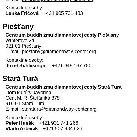
Kontaktné osoby:
Lenka Fričová
+421 905 731 483
Piešťany
Centrum buddhizmu diamantovej cesty Piešťany
Winterova 24
921 01 Piešťany
E-mail:
piestany@diamondway-center.org
Kontaktné osoby:
Jozef Schlesinger
+421 949 587 780
Stará Turá
Centrum buddhizmu diamantovej cesty Stará Turá
Dom kultúry Javorina
Gen. M. R. Štefánika 378
916 01 Stará Turá
E-mail:
staratura@diamondway-center.org
Kontaktné osoby:
Peter Husák
+421 901 741 266
Vlado Arbecík
+421 907 984 626