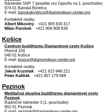
Námestie SNP​ 7 (prejdite cez čajovňu na 1. poschodie)
974 01 Banská Bystrica
E-mail:
banskabystrica@diamondway-center.org
Kontaktné osoby:
Albert Mikovíny
+421 905 830 417
Milan Parobek
+421 908 908 836
Košice
Centrum buddhizmu Diamantovej cesty Košice
Hlavná 104
040 01 Košice
E-mail:
kosice@diamondway-center.org
Kontaktné osoby:
Jakub Kuzmiak
+421 915 948 221
Peter Kaliňák
+421 907 179 068
Pezinok
Meditačná skupina buddhizmu diamantovej cesty
Pezinok
Radničné námestie 3 (1. poschodie)
902 01 Pezinok
E-mail:
pezinok@diamondway-center.org