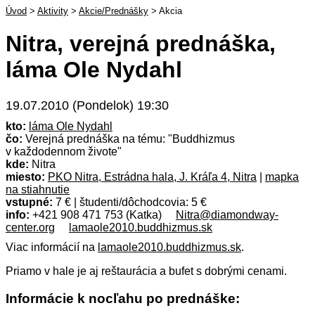
Úvod
>
Aktivity
>
Akcie/Prednášky
>
Akcia
Nitra, verejná prednáška,
láma Ole Nydahl
19.07.2010 (Pondelok) 19:30
kto:
láma Ole Nydahl
čo:
Verejná prednáška na tému: "Buddhizmus
v každodennom živote"
kde:
Nitra
miesto:
PKO Nitra, Estrádna hala, J. Kráľa 4, Nitra
|
mapka
na stiahnutie
vstupné:
7 € | študenti/dôchodcovia: 5 €
info:
+421 908 471 753 (Katka)
Nitra@diamondway-
center.org
lamaole2010.buddhizmus.sk
Viac informácií na
lamaole2010.buddhizmus.sk
.
Priamo v hale je aj reštaurácia a bufet s dobrými cenami.
Informácie k nocľahu po prednáške: