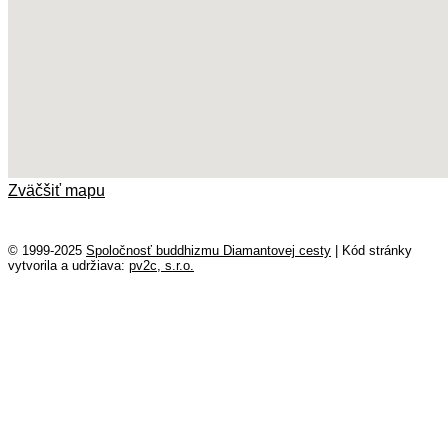
Zväčšiť mapu
© 1999-2025
Spoločnosť buddhizmu Diamantovej cesty
|
Kód stránky
vytvorila a udržiava:
pv2c, s.r.o.