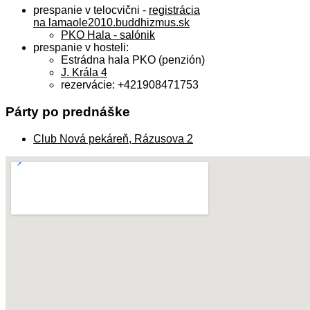
prespanie v telocvični -
registrácia
na lamaole2010.buddhizmus.sk
PKO Hala - salónik
prespanie v hosteli:
Estrádna hala PKO (penzión)
J. Krála 4
rezervácie: +421908471753
Párty po prednáške
Club Nová pekáreň, Rázusova 2