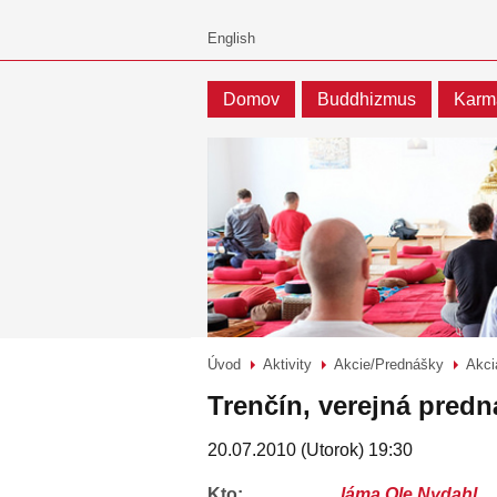
Domov
Buddhizmus
Karm
Úvod
Aktivity
Akcie/Prednášky
Akci
>
>
>
Trenčín, verejná predn
20.07.2010 (Utorok) 19:30
kto:
láma Ole Nydahl