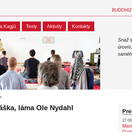
a Kagjü
Texty
Aktivity
Kontakty
Snaž s
úrovni
saméh
a
áška, láma Ole Nydahl
Pre
27.08
Mang
Dani