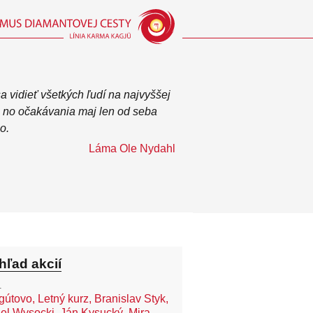
a vidieť všetkých ľudí na najvyššej
, no očakávania maj len od seba
o.
Láma Ole Nydahl
hľad akcií
.
útovo, Letný kurz, Branislav Styk,
el Wysocki, Ján Kysucký, Mira