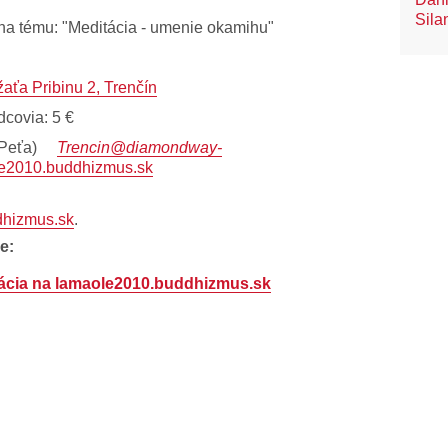
Sila
na tému: "Meditácia - umenie okamihu"
aťa Pribinu 2, Trenčín
dcovia: 5 €
Peťa)
Trencin@diamondway-
e2010.buddhizmus.sk
dhizmus.sk
.
e:
rácia na lamaole2010.buddhizmus.sk