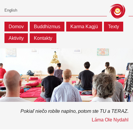
Domov
Buddhizmus
Karma Kagjü
Texty
Aktivity
Kontakty
Pokiaľ niečo robíte naplno, potom ste TU a TERAZ.
Láma Ole Nydahl