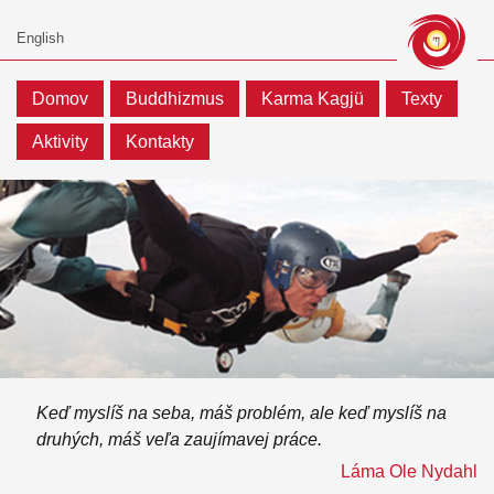
Domov
Buddhizmus
Karma Kagjü
Texty
Aktivity
Kontakty
Keď myslíš na seba, máš problém, ale keď myslíš na
druhých, máš veľa zaujímavej práce.
Láma Ole Nydahl