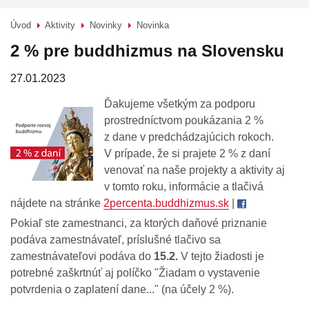
Úvod
Aktivity
Novinky
Novinka
>
>
>
2 % pre buddhizmus na Slovensku
27.01.2023
Ďakujeme všetkým za podporu
prostredníctvom poukázania 2 %
z dane v predchádzajúcich rokoch.
V prípade, že si prajete 2 % z daní
venovať na naše projekty a aktivity aj
v tomto roku, informácie a tlačivá
nájdete na stránke
2percenta.buddhizmus.sk
|
Pokiaľ ste zamestnanci, za ktorých daňové priznanie
podáva zamestnávateľ, príslušné tlačivo sa
zamestnávateľovi podáva do
15.2.
V tejto žiadosti je
potrebné zaškrtnúť aj políčko "Žiadam o vystavenie
potvrdenia o zaplatení dane..." (na účely 2 %).