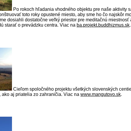
Po rokoch hľadania vhodného objektu pre naše aktivity s
ekonštruovať toto roky opustené miesto, aby sme ho čo najskôr mo
 sme dosiahli dostatočne veľký priestor pre meditačnú miestnosť
dú starať o prevádzku centra. Viac na
ba.projekt.buddhizmus.sk
.
Cieľom spoločného projektu všetkých slovenských centi
ako aj priatelia zo zahraničia. Viac na
www.mangutovo.sk
.