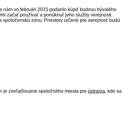
a nám vo februári 2015 podarilo kúpiť budovu bývalého
hli začať používať a ponúknuť jeho služby verejnosti.
 a spoločenskú zónu. Priestory určené pre verejnosť budú
er je zveľaďovanie spoločného miesta pre
ústrania
, kde sa