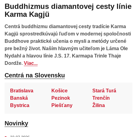
Buddhizmus diamantovej cesty línie
Karma Kagjü
Centrá buddhizmu diamantovej cesty tradície Karma
Kagjü sprostredkúvajú ľuďom v modernej spoločnosti
Buddhove praktické učenia o mysli a metódy určené
pre bežný život. Naším hlavným učiteľom je Láma Ole
Nydahl a hlavou línie J.S. 17. Karmapa Trinle Thaje
Dordže.
Viac...
Centrá na Slovensku
Bratislava
Košice
Stará Turá
Banská
Pezinok
Trenčín
Bystrica
Piešťany
Žilina
Novinky