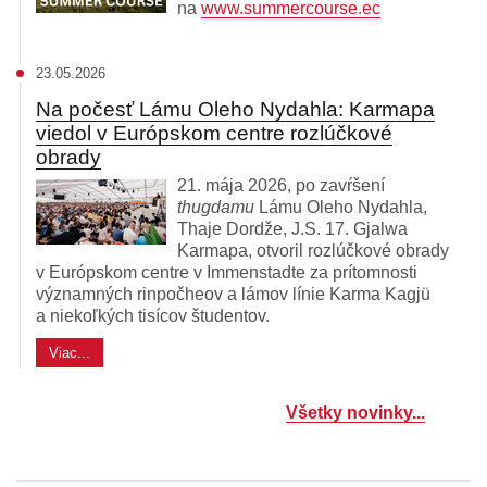
na
www.summercourse.ec
23.05.2026
Na počesť Lámu Oleho Nydahla: Karmapa
viedol v Európskom centre rozlúčkové
obrady
21. mája 2026, po zavŕšení
thugdamu
Lámu Oleho Nydahla,
Thaje Dordže, J.S. 17. Gjalwa
Karmapa, otvoril rozlúčkové obrady
v Európskom centre v Immenstadte za prítomnosti
významných rinpočheov a lámov línie Karma Kagjü
a niekoľkých tisícov študentov.
Viac...
Všetky novinky...