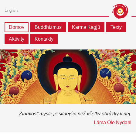
Domov
Buddhizmus
Karma Kagjü
Texty
Aktivity
Kontakty
Žiarivosť mysle je silnejšia než všetky obrázky v nej.
Láma Ole Nydahl