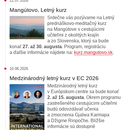
22.07.2026
Mangútovo, Letný kurz
Srdečne vás pozývame na Letný
prednáškovo-meditačný kurz
na Mangútove s cestujúcimi
učiteľmi z okolitých krajín
a zo Slovenska, ktorý sa bude
konať
27. až 30. augusta
. Program, registráciu
a ďalšie informácie nájdete na:
kurz.mangutovo.sk
.
10.06.2026
Medzinárodný letný kurz v EC 2026
Medzinárodný letný kurz
v Európskom centre sa bude konať
2. až 15. augusta
. Okrem programu
zastrešeného cestujúcimi učiteľmi
budú odovzdávať učenia
a zmocnenia Gjalwa Karmapa
a Džigme Rinpočhe. Bližšie
informácie sú dostupné