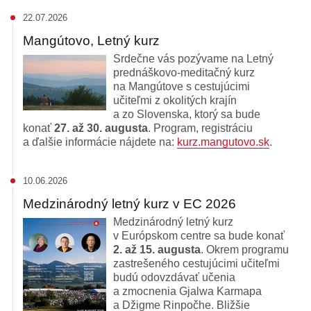
22.07.2026
Mangútovo, Letný kurz
Srdečne vás pozývame na Letný
prednáškovo-meditačný kurz
na Mangútove s cestujúcimi
učiteľmi z okolitých krajín
a zo Slovenska, ktorý sa bude
konať
27. až 30. augusta
. Program, registráciu
a ďalšie informácie nájdete na:
kurz.mangutovo.sk
.
10.06.2026
Medzinárodný letný kurz v EC 2026
Medzinárodný letný kurz
v Európskom centre sa bude konať
2. až 15. augusta
. Okrem programu
zastrešeného cestujúcimi učiteľmi
budú odovzdávať učenia
a zmocnenia Gjalwa Karmapa
a Džigme Rinpočhe. Bližšie