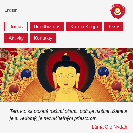
Domov
Buddhizmus
Karma Kagjü
Texty
Aktivity
Kontakty
Ten, kto sa pozerá našimi očami, počuje našimi ušami a
je si vedomý, je nezničiteľným priestorom.
Láma Ole Nydahl