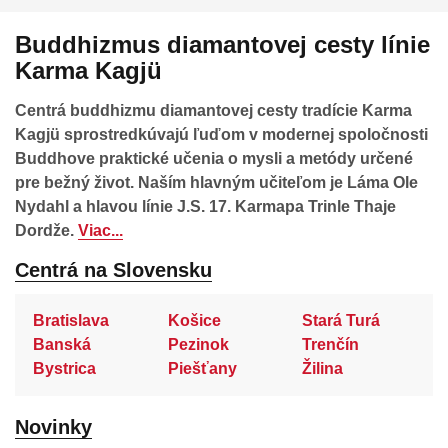
Buddhizmus diamantovej cesty línie
Karma Kagjü
Centrá buddhizmu diamantovej cesty tradície Karma
Kagjü sprostredkúvajú ľuďom v modernej spoločnosti
Buddhove praktické učenia o mysli a metódy určené
pre bežný život. Naším hlavným učiteľom je Láma Ole
Nydahl a hlavou línie J.S. 17. Karmapa Trinle Thaje
Dordže.
Viac...
Centrá na Slovensku
Bratislava
Košice
Stará Turá
Banská
Pezinok
Trenčín
Bystrica
Piešťany
Žilina
Novinky