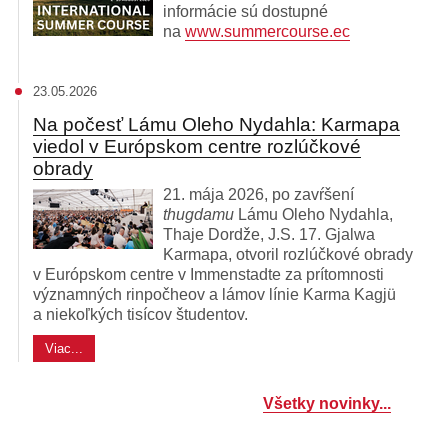
informácie sú dostupné
na
www.summercourse.ec
23.05.2026
Na počesť Lámu Oleho Nydahla: Karmapa
viedol v Európskom centre rozlúčkové
obrady
21. mája 2026, po zavŕšení
thugdamu
Lámu Oleho Nydahla,
Thaje Dordže, J.S. 17. Gjalwa
Karmapa, otvoril rozlúčkové obrady
v Európskom centre v Immenstadte za prítomnosti
významných rinpočheov a lámov línie Karma Kagjü
a niekoľkých tisícov študentov.
Viac...
Všetky novinky...