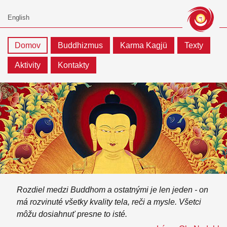
Domov
Buddhizmus
Karma Kagjü
Texty
Aktivity
Kontakty
Rozdiel medzi Buddhom a ostatnými je len jeden - on
má rozvinuté všetky kvality tela, reči a mysle. Všetci
môžu dosiahnuť presne to isté.