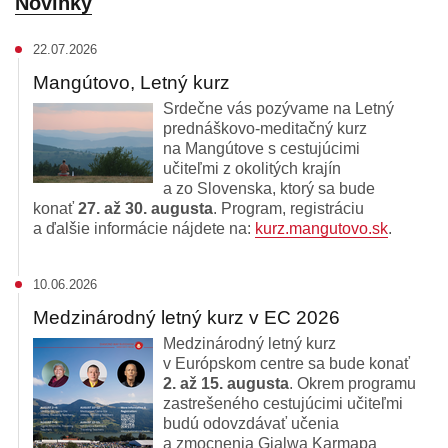
Novinky
22.07.2026
Mangútovo, Letný kurz
Srdečne vás pozývame na Letný
prednáškovo-meditačný kurz
na Mangútove s cestujúcimi
učiteľmi z okolitých krajín
a zo Slovenska, ktorý sa bude
konať
27. až 30. augusta
. Program, registráciu
a ďalšie informácie nájdete na:
kurz.mangutovo.sk
.
10.06.2026
Medzinárodný letný kurz v EC 2026
Medzinárodný letný kurz
v Európskom centre sa bude konať
2. až 15. augusta
. Okrem programu
zastrešeného cestujúcimi učiteľmi
budú odovzdávať učenia
a zmocnenia Gjalwa Karmapa