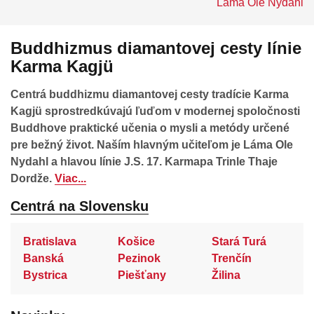
Láma Ole Nydahl
Buddhizmus diamantovej cesty línie
Karma Kagjü
Centrá buddhizmu diamantovej cesty tradície Karma
Kagjü sprostredkúvajú ľuďom v modernej spoločnosti
Buddhove praktické učenia o mysli a metódy určené
pre bežný život. Naším hlavným učiteľom je Láma Ole
Nydahl a hlavou línie J.S. 17. Karmapa Trinle Thaje
Dordže.
Viac...
Centrá na Slovensku
Bratislava
Košice
Stará Turá
Banská
Pezinok
Trenčín
Bystrica
Piešťany
Žilina