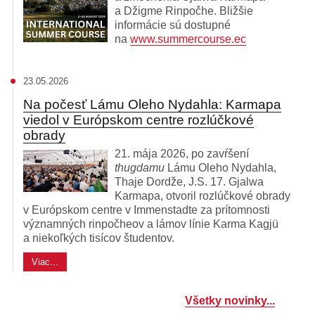
a Džigme Rinpočhe. Bližšie
informácie sú dostupné
na
www.summercourse.ec
23.05.2026
Na počesť Lámu Oleho Nydahla: Karmapa
viedol v Európskom centre rozlúčkové
obrady
21. mája 2026, po zavŕšení
thugdamu
Lámu Oleho Nydahla,
Thaje Dordže, J.S. 17. Gjalwa
Karmapa, otvoril rozlúčkové obrady
v Európskom centre v Immenstadte za prítomnosti
významných rinpočheov a lámov línie Karma Kagjü
a niekoľkých tisícov študentov.
Viac...
Všetky novinky...