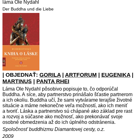
láma Ole Nydahl
Der Buddha und die Liebe
| OBJEDNAŤ:
GORILA
|
ARTFORUM
|
EUGENIKA
|
MARTINUS
|
PANTA RHEI
Láma Ole Nydahl pôsobivo popisuje to, čo odporúčal
Buddha. A síce, aby partnerstvo prinášalo šťastie partnerom
a ich okoliu. Buddha učí, že sami vytvárame terajšie životné
situácie a máme nekonečne veľa možností, ako ich meniť
a tvoriť. Láska a partnerstvo sú chápané ako základ pre rast
a rozvoj a súčasne ako možnosť, ako prekonávať svoje
osobné obmedzenia až do ich úplného odstránenia.
Spoločnosť buddhizmu Diamantovej cesty, o.z.
2009