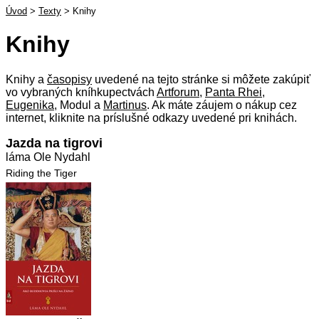
Úvod
>
Texty
>
Knihy
Knihy
Knihy a
časopisy
uvedené na tejto stránke si môžete zakúpiť
vo vybraných kníhkupectvách
Artforum
,
Panta Rhei
,
Eugenika
, Modul a
Martinus
. Ak máte záujem o nákup cez
internet, kliknite na príslušné odkazy uvedené pri knihách.
Jazda na tigrovi
láma Ole Nydahl
Riding the Tiger