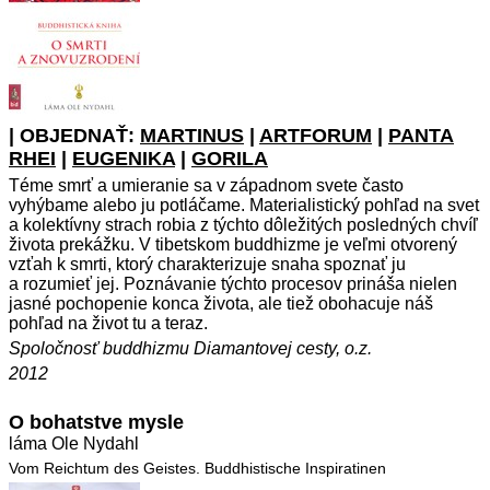
| OBJEDNAŤ:
MARTINUS
|
ARTFORUM
|
PANTA
RHEI
|
EUGENIKA
|
GORILA
Téme smrť a umieranie sa v západnom svete často
vyhýbame alebo ju potláčame. Materialistický pohľad na svet
a kolektívny strach robia z týchto dôležitých posledných chvíľ
života prekážku. V tibetskom buddhizme je veľmi otvorený
vzťah k smrti, ktorý charakterizuje snaha spoznať ju
a rozumieť jej. Poznávanie týchto procesov prináša nielen
jasné pochopenie konca života, ale tiež obohacuje náš
pohľad na život tu a teraz.
Spoločnosť buddhizmu Diamantovej cesty, o.z.
2012
O bohatstve mysle
láma Ole Nydahl
Vom Reichtum des Geistes. Buddhistische Inspiratinen