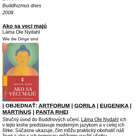
Buddhizmus dnes
2008
Ako sa veci majú
Láma Ole Nydahl
Wie die Dinge sind
| OBJEDNAŤ:
ARTFORUM
|
GORILA
|
EUGENIKA
|
MARTINUS
|
PANTA RHEI
Stručný úvod do Buddhových učení.
Láma Ole Nydahl
ich
v tejto knihe predstavuje moderným jazykom a v celej ich
šírke. Súčasne ukazuje, čím môžu prakticky obohatiť náš
život a ako s ich pomocou môžeme využiť všetky