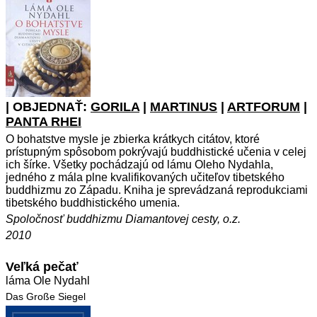
| OBJEDNAŤ:
GORILA
|
MARTINUS
|
ARTFORUM
|
PANTA RHEI
O bohatstve mysle je zbierka krátkych citátov, ktoré
prístupným spôsobom pokrývajú buddhistické učenia v celej
ich šírke. Všetky pochádzajú od lámu Oleho Nydahla,
jedného z mála plne kvalifikovaných učiteľov tibetského
buddhizmu zo Západu. Kniha je sprevádzaná reprodukciami
tibetského buddhistického umenia.
Spoločnosť buddhizmu Diamantovej cesty, o.z.
2010
Veľká pečať
láma Ole Nydahl
Das Große Siegel