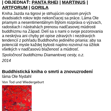
| OBJEDNAŤ:
PANTA RHEI
|
MARTINUS
|
ARTFORUM
|
GORILA
Kniha Jazda na tigrovi je strhujúcim opisom prvých
dvadsiatich rokov tejto nekončiacej sa práce. Láma Ole
priamym a nesentimentálnym štýlom rozpráva o výzvach,
radostiach i nástrahách prenosu nadčasovej múdrosti
buddhizmu na Západ. Delí sa s nami o svoje pozorovania
a neskrýva ani chyby pri opise zdravých i nezdravých
tendencií z pohľadu Buddhovho jediného priania: aby sa
potenciál mysle každej bytosti naplno rozvinul na úžitok
všetkých v nadčasovú blaženosť a múdrosť.
Spoločnosť buddhizmu Diamantovej cesty, o.z.
2014
Buddhistická kniha o smrti a znovuzrodení
láma Ole Nydahl
Von Tod und Wiedergeburt