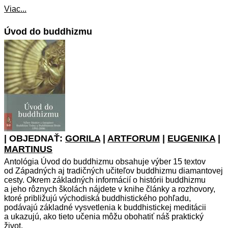
Viac...
Úvod do buddhizmu
| OBJEDNAŤ:
GORILA
|
ARTFORUM
|
EUGENIKA
|
MARTINUS
Antológia Úvod do buddhizmu obsahuje výber 15 textov
od Západných aj tradičných učiteľov buddhizmu diamantovej
cesty. Okrem základných informácií o histórii buddhizmu
a jeho rôznych školách nájdete v knihe články a rozhovory,
ktoré približujú východiská buddhistického pohľadu,
podávajú základné vysvetlenia k buddhistickej meditácii
a ukazujú, ako tieto učenia môžu obohatiť náš praktický
život.