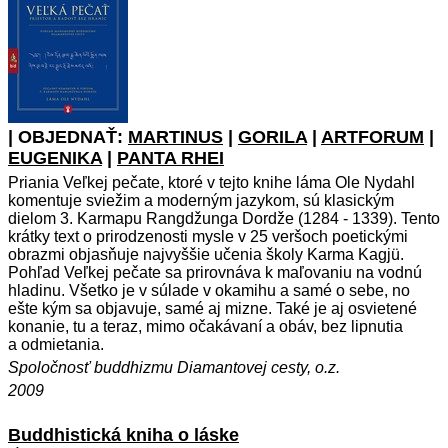
| OBJEDNAŤ:
MARTINUS
|
GORILA
|
ARTFORUM
|
EUGENIKA
|
PANTA RHEI
Priania Veľkej pečate, ktoré v tejto knihe láma Ole Nydahl
komentuje sviežim a moderným jazykom, sú klasickým
dielom 3. Karmapu Rangdžunga Dordže (1284 - 1339). Tento
krátky text o prirodzenosti mysle v 25 veršoch poetickými
obrazmi objasňuje najvyššie učenia školy Karma Kagjü.
Pohľad Veľkej pečate sa prirovnáva k maľovaniu na vodnú
hladinu. Všetko je v súlade v okamihu a samé o sebe, no
ešte kým sa objavuje, samé aj mizne. Také je aj osvietené
konanie, tu a teraz, mimo očakávaní a obáv, bez lipnutia
a odmietania.
Spoločnosť buddhizmu Diamantovej cesty, o.z.
2009
Buddhistická kniha o láske